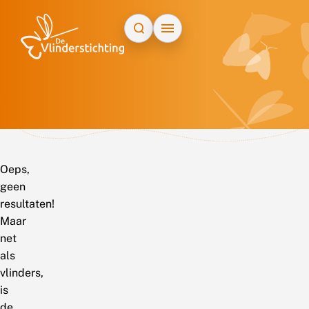
Doorgaan naar inhoud
Oeps,
geen
resultaten!
Maar
net
als
vlinders,
is
de