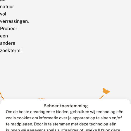
natuur
vol
verrassingen.
Probeer
een
andere
zoekterm!
Beheer toestemming
Om de beste ervaringen te bieden, gebruiken wij technologieën
zoals cookies om informatie over je apparaat op te slaan en/of
te raadplegen. Door in te stemmen met deze technologieën
Meld waarnemingen
© 2026 Vlinderstichting
kunnen wij gegevens zoals surfgedrag of unieke ID's op deze