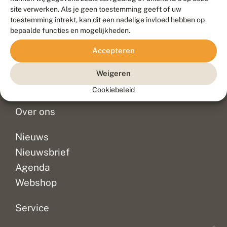
Duurzaam ontwikkeld door
Go2People
, ontworpen door
site verwerken. Als je geen toestemming geeft of uw
Blue Field Agency
toestemming intrekt, kan dit een nadelige invloed hebben op
Privacy
bepaalde functies en mogelijkheden.
Contact
Disclaimer
Accepteren
Sitemap
Veelgestelde vragen
Waarnemingen
Weigeren
Doneer
Cookiebeleid
Over ons
Nieuws
Nieuwsbrief
Agenda
Webshop
Service