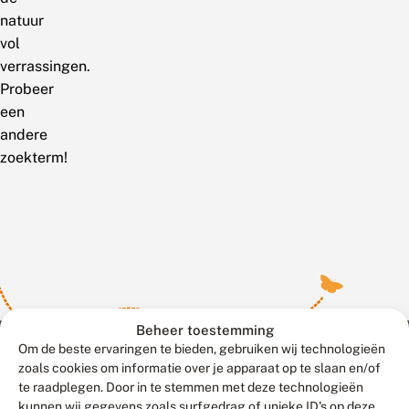
natuur
vol
verrassingen.
Probeer
een
andere
zoekterm!
Beheer toestemming
Om de beste ervaringen te bieden, gebruiken wij technologieën
zoals cookies om informatie over je apparaat op te slaan en/of
te raadplegen. Door in te stemmen met deze technologieën
Meld waarnemingen
© 2026 Vlinderstichting
kunnen wij gegevens zoals surfgedrag of unieke ID's op deze