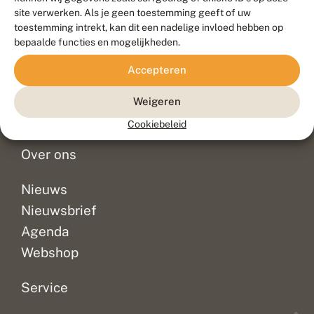
Duurzaam ontwikkeld door
Go2People
, ontworpen door
site verwerken. Als je geen toestemming geeft of uw
Blue Field Agency
toestemming intrekt, kan dit een nadelige invloed hebben op
Privacy
bepaalde functies en mogelijkheden.
Contact
Disclaimer
Accepteren
Sitemap
Veelgestelde vragen
Waarnemingen
Weigeren
Doneer
Cookiebeleid
Over ons
Nieuws
Nieuwsbrief
Agenda
Webshop
Service