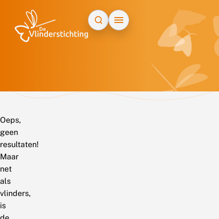
Doorgaan naar inhoud
Oeps,
geen
resultaten!
Maar
net
als
vlinders,
is
de