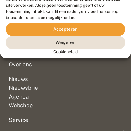
Duurzaam ontwikkeld door
Go2People
, ontworpen door
site verwerken. Als je geen toestemming geeft of uw
Blue Field Agency
toestemming intrekt, kan dit een nadelige invloed hebben op
Privacy
bepaalde functies en mogelijkheden.
Contact
Disclaimer
Accepteren
Sitemap
Veelgestelde vragen
Waarnemingen
Weigeren
Doneer
Cookiebeleid
Over ons
Nieuws
Nieuwsbrief
Agenda
Webshop
Service