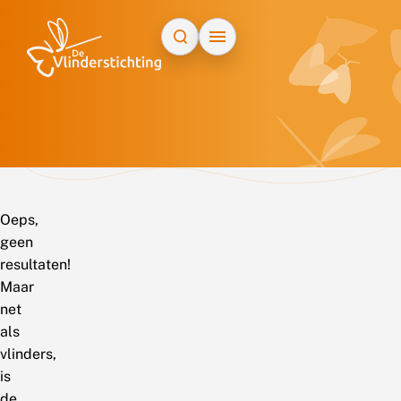
Doorgaan naar inhoud
Oeps,
geen
resultaten!
Maar
net
als
vlinders,
is
de