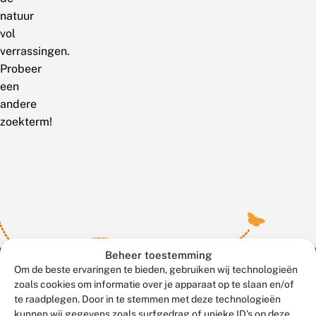
natuur
vol
verrassingen.
Probeer
een
andere
zoekterm!
Beheer toestemming
Om de beste ervaringen te bieden, gebruiken wij technologieën
zoals cookies om informatie over je apparaat op te slaan en/of
te raadplegen. Door in te stemmen met deze technologieën
Meld waarnemingen
© 2026 Vlinderstichting
kunnen wij gegevens zoals surfgedrag of unieke ID's op deze