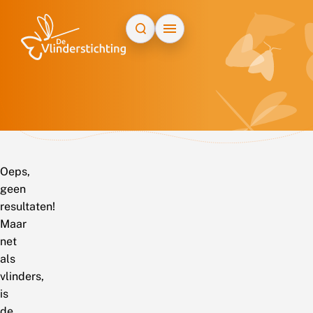
Doorgaan naar inhoud
Oeps,
geen
resultaten!
Maar
net
als
vlinders,
is
de