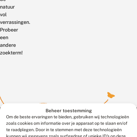
natuur
vol
verrassingen.
Probeer
een
andere
zoekterm!
Beheer toestemming
Om de beste ervaringen te bieden, gebruiken wij technologieën
zoals cookies om informatie over je apparaat op te slaan en/of
te raadplegen. Door in te stemmen met deze technologieën
Meld waarnemingen
© 2026 Vlinderstichting
kunnen wij gegevens zoals surfgedrag of unieke ID's op deze