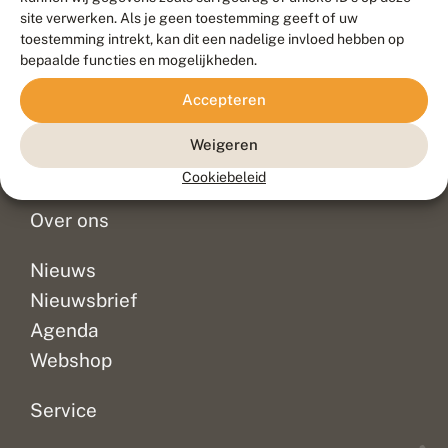
Duurzaam ontwikkeld door
Go2People
, ontworpen door
site verwerken. Als je geen toestemming geeft of uw
Blue Field Agency
toestemming intrekt, kan dit een nadelige invloed hebben op
Privacy
bepaalde functies en mogelijkheden.
Contact
Disclaimer
Accepteren
Sitemap
Veelgestelde vragen
Waarnemingen
Weigeren
Doneer
Cookiebeleid
Over ons
Nieuws
Nieuwsbrief
Agenda
Webshop
Service