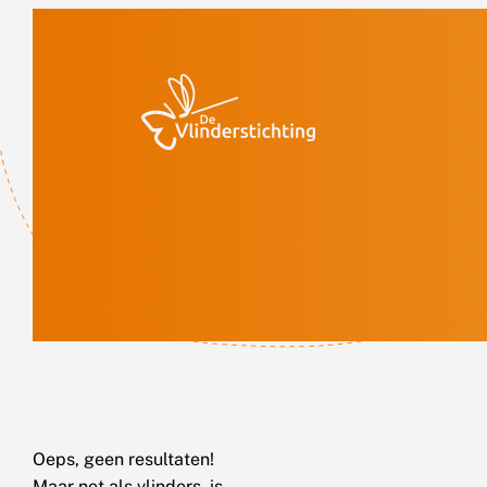
Doorgaan naar inhoud
Oeps, geen resultaten!
Maar net als vlinders, is