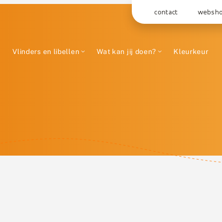
contact
websh
Vlinders en libellen
Wat kan jij doen?
Kleurkeur