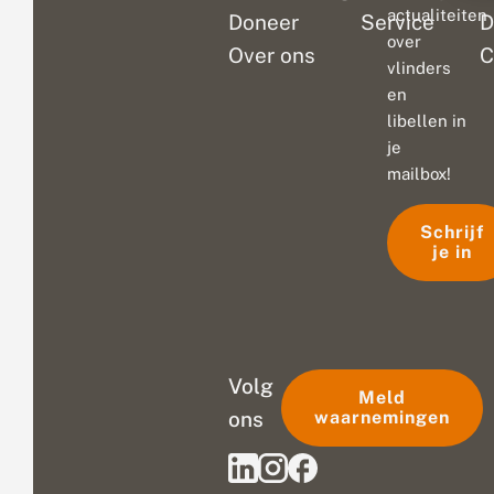
actualiteiten
Doneer
Service
D
over
Over ons
C
vlinders
en
libellen in
je
mailbox!
Schrijf
je in
Volg
Meld
ons
waarnemingen