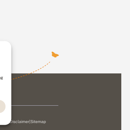
ng
ivacy
|
Disclaimer
|
Sitemap