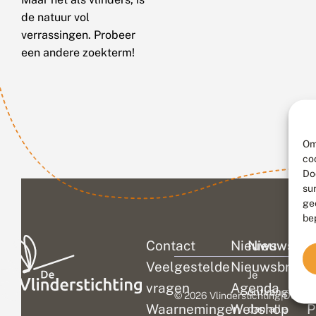
de natuur vol
verrassingen. Probeer
een andere zoekterm!
Om
co
Do
su
ge
be
Contact
Nieuws
Nieuwsbri
C
Veelgestelde
Nieuwsbrief
D
Je
vragen
Agenda
V
ontvangt
© 2026 Vlinderstichting
|
Duurza
Waarnemingen
Webshop
P
dan alle