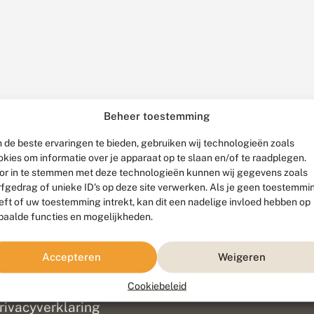
Beheer toestemming
 de beste ervaringen te bieden, gebruiken wij technologieën zoals
okies om informatie over je apparaat op te slaan en/of te raadplegen.
or in te stemmen met deze technologieën kunnen wij gegevens zoals
rfgedrag of unieke ID's op deze site verwerken. Als je geen toestemmi
eft of uw toestemming intrekt, kan dit een nadelige invloed hebben op
paalde functies en mogelijkheden.
ef
olofon
Accepteren
Weigeren
isclaimer
erantwoording
Cookiebeleid
am ontwikkeld door
Go2People
, ontworpen door
Blue Field Agency
|
Pr
rivacyverklaring