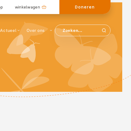
Doneren
op
winkelwagen
Actueel
Over ons