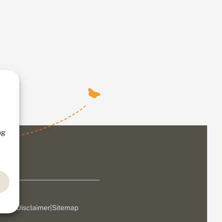
ng
ivacy
|
Disclaimer
|
Sitemap