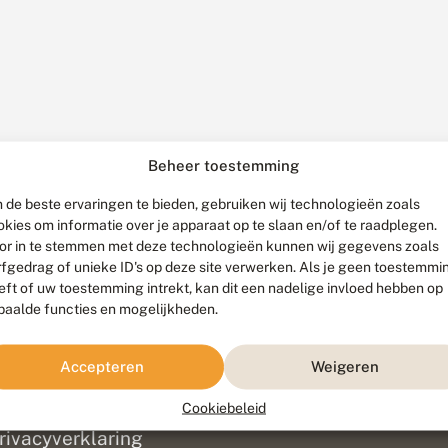
Beheer toestemming
 de beste ervaringen te bieden, gebruiken wij technologieën zoals
okies om informatie over je apparaat op te slaan en/of te raadplegen.
or in te stemmen met deze technologieën kunnen wij gegevens zoals
rfgedrag of unieke ID's op deze site verwerken. Als je geen toestemmi
eft of uw toestemming intrekt, kan dit een nadelige invloed hebben op
paalde functies en mogelijkheden.
ef
olofon
Accepteren
Weigeren
isclaimer
erantwoording
Cookiebeleid
am ontwikkeld door
Go2People
, ontworpen door
Blue Field Agency
|
Pr
rivacyverklaring