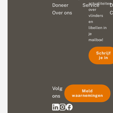
actualiteiten
Doneer
Service
D
over
Over ons
C
vlinders
en
libellen in
je
mailbox!
Schrijf
je in
Volg
Meld
ons
waarnemingen