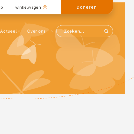
Doneren
op
winkelwagen
Actueel
Over ons