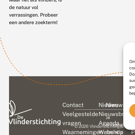
de natuur vol
verrassingen. Probeer
een andere zoekterm!
Om
co
Do
su
ge
be
Contact
Nieuws
Nieuwsbri
C
Veelgestelde
Nieuwsbrief
D
Je
vragen
Agenda
V
ontvangt
© 2026 Vlinderstichting
|
Duurza
Waarnemingen
Webshop
P
dan alle