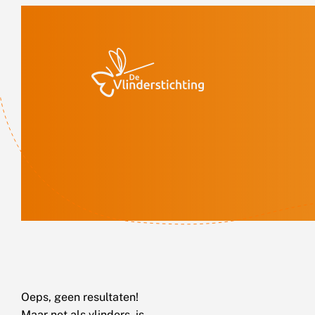
Doorgaan naar inhoud
Oeps, geen resultaten!
Maar net als vlinders, is