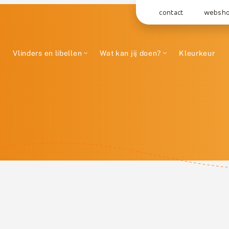
contact
websh
Vlinders en libellen
Wat kan jij doen?
Kleurkeur