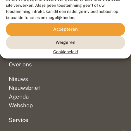
Duurzaam ontwikkeld door
Go2People
, ontworpen door
site verwerken. Als je geen toestemming geeft of uw
Blue Field Agency
toestemming intrekt, kan dit een nadelige invloed hebben op
Privacy
bepaalde functies en mogelijkheden.
Contact
Disclaimer
Accepteren
Sitemap
Veelgestelde vragen
Waarnemingen
Weigeren
Doneer
Cookiebeleid
Over ons
Nieuws
Nieuwsbrief
Agenda
Webshop
Service