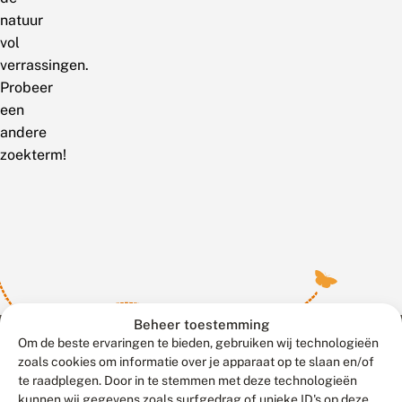
natuur
vol
verrassingen.
Probeer
een
andere
zoekterm!
Beheer toestemming
Om de beste ervaringen te bieden, gebruiken wij technologieën
zoals cookies om informatie over je apparaat op te slaan en/of
te raadplegen. Door in te stemmen met deze technologieën
Meld waarnemingen
© 2026 Vlinderstichting
kunnen wij gegevens zoals surfgedrag of unieke ID's op deze