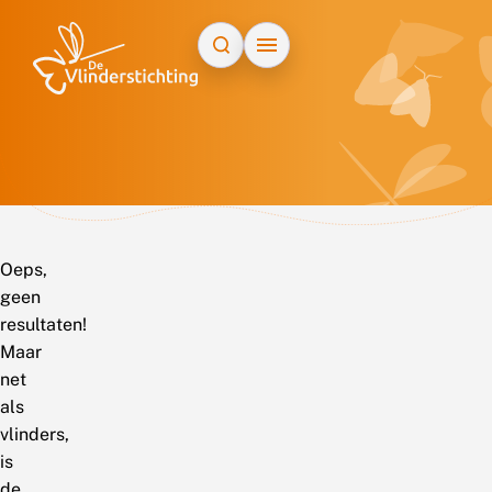
Doorgaan naar inhoud
Oeps,
geen
resultaten!
Maar
net
als
vlinders,
is
de