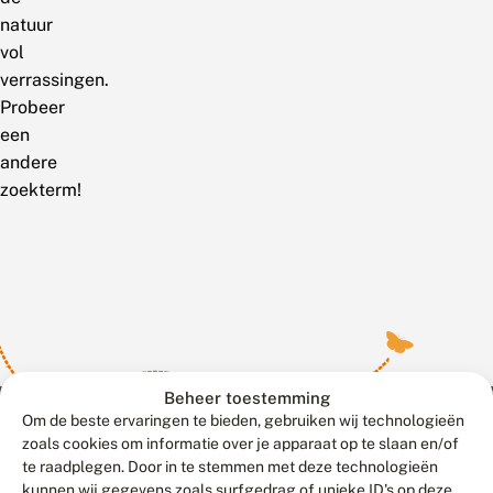
natuur
vol
verrassingen.
Probeer
een
andere
zoekterm!
Beheer toestemming
Om de beste ervaringen te bieden, gebruiken wij technologieën
zoals cookies om informatie over je apparaat op te slaan en/of
te raadplegen. Door in te stemmen met deze technologieën
Meld waarnemingen
© 2026 Vlinderstichting
kunnen wij gegevens zoals surfgedrag of unieke ID's op deze