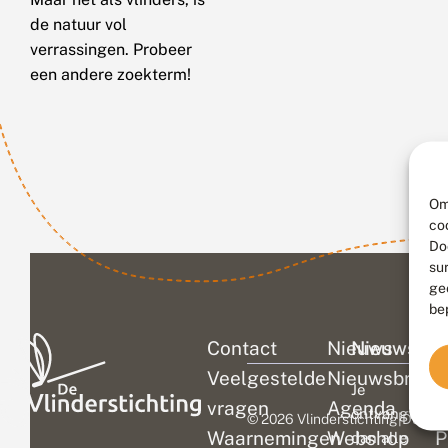
de natuur vol
verrassingen. Probeer
een andere zoekterm!
Om
co
Do
su
ge
be
Contact
Nieuws
Nieuwsbri
C
Veelgestelde
Nieuwsbrief
D
Je
vragen
Agenda
V
ontvangt
© 2026 Vlinderstichting
|
Duurza
Waarnemingen
Webshop
P
dan alle