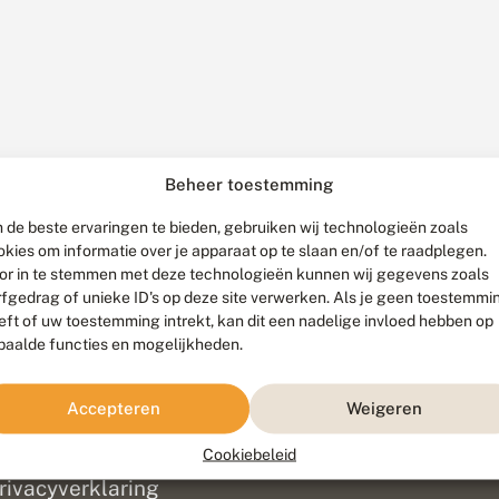
Beheer toestemming
 de beste ervaringen te bieden, gebruiken wij technologieën zoals
okies om informatie over je apparaat op te slaan en/of te raadplegen.
or in te stemmen met deze technologieën kunnen wij gegevens zoals
rfgedrag of unieke ID's op deze site verwerken. Als je geen toestemmi
eft of uw toestemming intrekt, kan dit een nadelige invloed hebben op
paalde functies en mogelijkheden.
ef
olofon
Accepteren
Weigeren
isclaimer
erantwoording
Cookiebeleid
am ontwikkeld door
Go2People
, ontworpen door
Blue Field Agency
|
Pr
rivacyverklaring