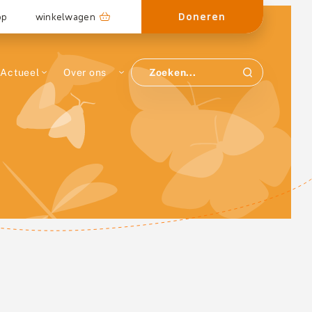
Doneren
op
winkelwagen
Actueel
Over ons