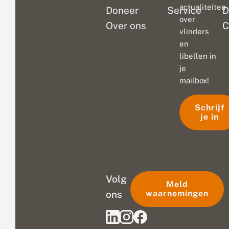
actualiteiten
Doneer
Service
D
over
Over ons
C
vlinders
en
libellen in
je
mailbox!
Schrijf
je in
Volg
Meld
ons
waarnemingen