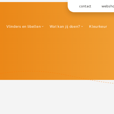
contact
websh
Vlinders en libellen
Wat kan jij doen?
Kleurkeur