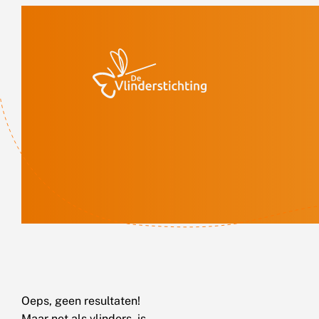
Doorgaan naar inhoud
Oeps, geen resultaten!
Maar net als vlinders, is