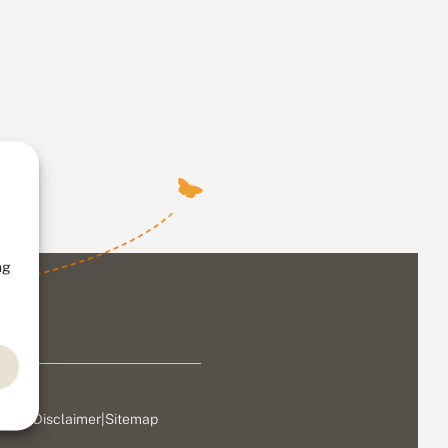
ng
ivacy
|
Disclaimer
|
Sitemap