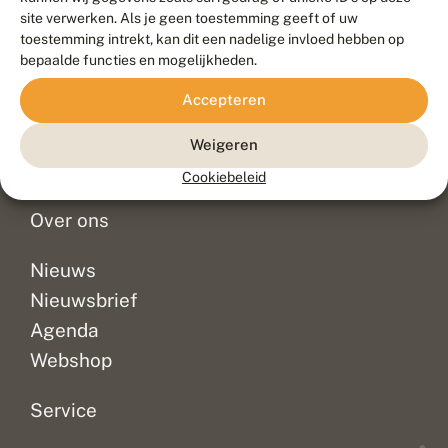
Duurzaam ontwikkeld door
Go2People
, ontworpen door
site verwerken. Als je geen toestemming geeft of uw
Blue Field Agency
toestemming intrekt, kan dit een nadelige invloed hebben op
Privacy
bepaalde functies en mogelijkheden.
Contact
Disclaimer
Accepteren
Sitemap
Veelgestelde vragen
Waarnemingen
Weigeren
Doneer
Cookiebeleid
Over ons
Nieuws
Nieuwsbrief
Agenda
Webshop
Service