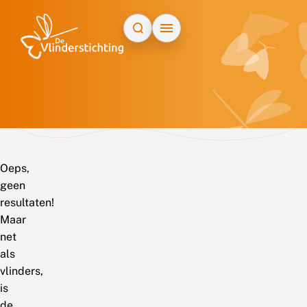
Doorgaan naar inhoud
Oeps,
geen
resultaten!
Maar
net
als
vlinders,
is
de