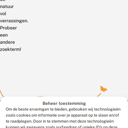
natuur
vol
verrassingen.
Probeer
een
andere
zoekterm!
Beheer toestemming
Om de beste ervaringen te bieden, gebruiken wij technologieën
zoals cookies om informatie over je apparaat op te slaan en/of
te raadplegen. Door in te stemmen met deze technologieën
Meld waarnemingen
© 2026 Vlinderstichting
kunnen wij gegevens zoals surfgedrag of unieke ID's op deze