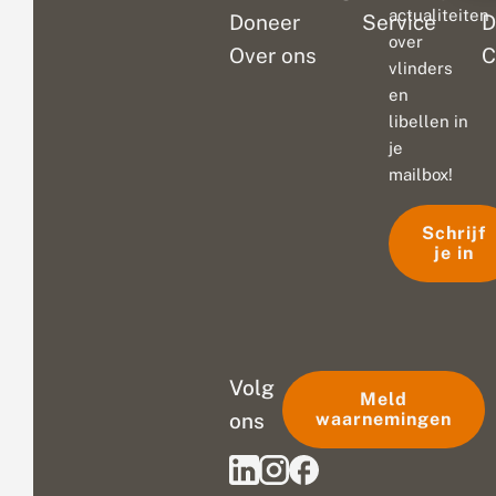
actualiteiten
Doneer
Service
D
over
Over ons
C
vlinders
en
libellen in
je
mailbox!
Schrijf
je in
Volg
Meld
ons
waarnemingen