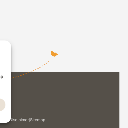
ng
ivacy
|
Disclaimer
|
Sitemap