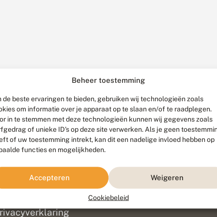
Beheer toestemming
 de beste ervaringen te bieden, gebruiken wij technologieën zoals
okies om informatie over je apparaat op te slaan en/of te raadplegen.
or in te stemmen met deze technologieën kunnen wij gegevens zoals
rfgedrag of unieke ID's op deze site verwerken. Als je geen toestemmi
eft of uw toestemming intrekt, kan dit een nadelige invloed hebben op
paalde functies en mogelijkheden.
ef
olofon
Accepteren
Weigeren
isclaimer
erantwoording
Cookiebeleid
am ontwikkeld door
Go2People
, ontworpen door
Blue Field Agency
|
Pr
rivacyverklaring