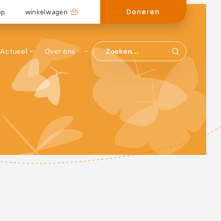
Doneren
op
winkelwagen
Actueel
Over ons