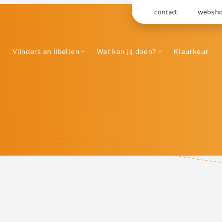
contact
websh
Vlinders en libellen
Wat kan jij doen?
Kleurkeur