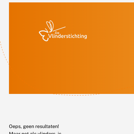
Doorgaan naar inhoud
Oeps, geen resultaten!
Maar net als vlinders, is