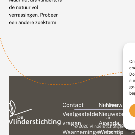
de natuur vol
verrassingen. Probeer
een andere zoekterm!
Om
co
Do
su
ge
be
Contact
Nieuws
Nieuwsbri
C
Veelgestelde
Nieuwsbrief
D
Je
vragen
Agenda
V
ontvangt
© 2026 Vlinderstichting
|
Duurza
Waarnemingen
Webshop
P
dan alle