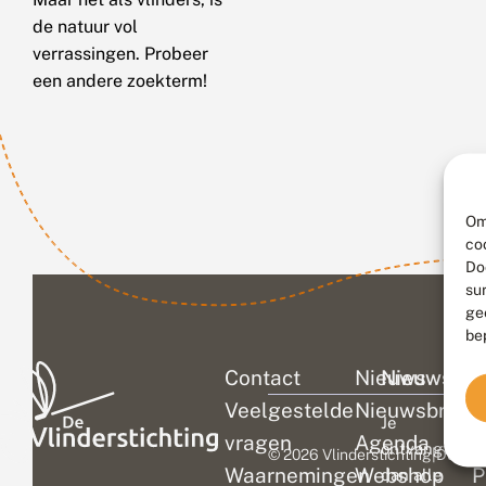
de natuur vol
verrassingen. Probeer
een andere zoekterm!
Om
co
Do
su
ge
be
Contact
Nieuws
Nieuwsbri
C
Veelgestelde
Nieuwsbrief
D
Je
vragen
Agenda
V
ontvangt
© 2026 Vlinderstichting
|
Duurza
Waarnemingen
Webshop
P
dan alle