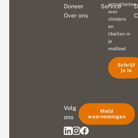
actualiteiten
Doneer
Service
D
over
Over ons
C
vlinders
en
libellen in
je
mailbox!
Schrijf
je in
Volg
Meld
ons
waarnemingen