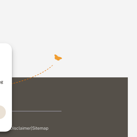
ng
ivacy
|
Disclaimer
|
Sitemap