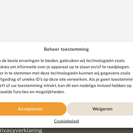
Beheer toestemming
 de beste ervaringen te bieden, gebruiken wij technologieën zoals
okies om informatie over je apparaat op te slaan en/of te raadplegen.
or in te stemmen met deze technologieën kunnen wij gegevens zoals
rfgedrag of unieke ID's op deze site verwerken. Als je geen toestemmi
eft of uw toestemming intrekt, kan dit een nadelige invloed hebben op
paalde functies en mogelijkheden.
ef
olofon
Accepteren
Weigeren
isclaimer
erantwoording
Cookiebeleid
am ontwikkeld door
Go2People
, ontworpen door
Blue Field Agency
|
Pr
rivacyverklaring