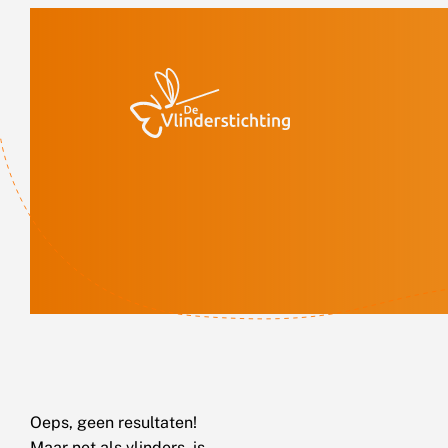
Doorgaan naar inhoud
Oeps, geen resultaten!
Maar net als vlinders, is