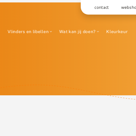
contact
websh
Vlinders en libellen
Wat kan jij doen?
Kleurkeur