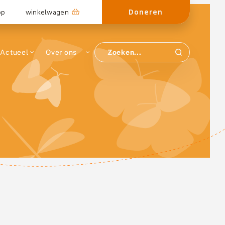
Doneren
op
winkelwagen
Actueel
Over ons