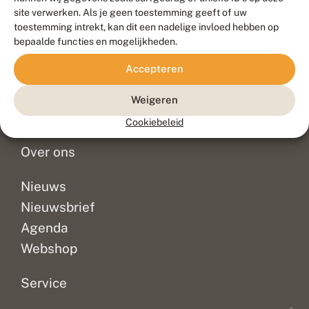
Duurzaam ontwikkeld door
Go2People
, ontworpen door
site verwerken. Als je geen toestemming geeft of uw
Blue Field Agency
toestemming intrekt, kan dit een nadelige invloed hebben op
Privacy
bepaalde functies en mogelijkheden.
Contact
Disclaimer
Accepteren
Sitemap
Veelgestelde vragen
Waarnemingen
Weigeren
Doneer
Cookiebeleid
Over ons
Nieuws
Nieuwsbrief
Agenda
Webshop
Service