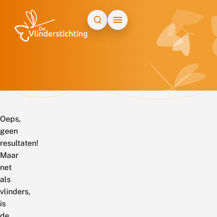
Doorgaan naar inhoud
Oeps,
geen
resultaten!
Maar
net
als
vlinders,
is
de