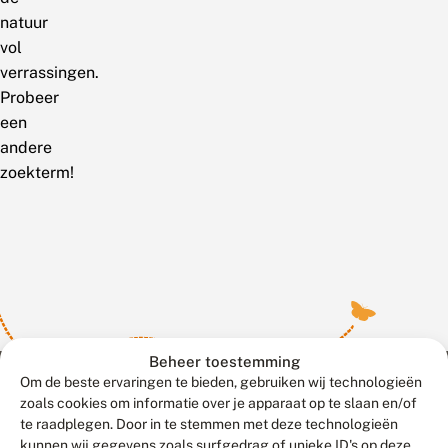
natuur
vol
verrassingen.
Probeer
een
andere
zoekterm!
Beheer toestemming
Om de beste ervaringen te bieden, gebruiken wij technologieën
zoals cookies om informatie over je apparaat op te slaan en/of
te raadplegen. Door in te stemmen met deze technologieën
Meld waarnemingen
© 2026 Vlinderstichting
kunnen wij gegevens zoals surfgedrag of unieke ID's op deze