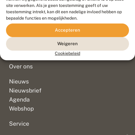
Duurzaam ontwikkeld door
Go2People
, ontworpen door
site verwerken. Als je geen toestemming geeft of uw
Blue Field Agency
toestemming intrekt, kan dit een nadelige invloed hebben op
Privacy
bepaalde functies en mogelijkheden.
Contact
Disclaimer
Accepteren
Sitemap
Veelgestelde vragen
Waarnemingen
Weigeren
Doneer
Cookiebeleid
Over ons
Nieuws
Nieuwsbrief
Agenda
Webshop
Service