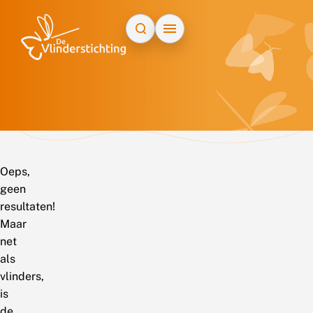
Doorgaan naar inhoud
Oeps,
geen
resultaten!
Maar
net
als
vlinders,
is
de