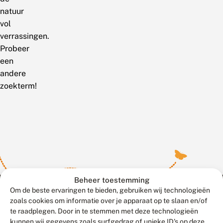
natuur
vol
verrassingen.
Probeer
een
andere
zoekterm!
Beheer toestemming
Om de beste ervaringen te bieden, gebruiken wij technologieën
zoals cookies om informatie over je apparaat op te slaan en/of
te raadplegen. Door in te stemmen met deze technologieën
Meld waarnemingen
© 2026 Vlinderstichting
kunnen wij gegevens zoals surfgedrag of unieke ID's op deze