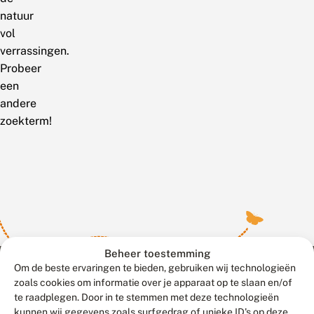
natuur
vol
verrassingen.
Probeer
een
andere
zoekterm!
Beheer toestemming
Om de beste ervaringen te bieden, gebruiken wij technologieën
zoals cookies om informatie over je apparaat op te slaan en/of
te raadplegen. Door in te stemmen met deze technologieën
Meld waarnemingen
© 2026 Vlinderstichting
kunnen wij gegevens zoals surfgedrag of unieke ID's op deze