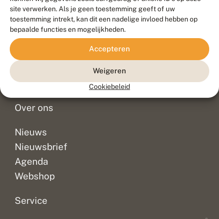
Duurzaam ontwikkeld door
Go2People
, ontworpen door
site verwerken. Als je geen toestemming geeft of uw
Blue Field Agency
toestemming intrekt, kan dit een nadelige invloed hebben op
Privacy
bepaalde functies en mogelijkheden.
Contact
Disclaimer
Accepteren
Sitemap
Veelgestelde vragen
Waarnemingen
Weigeren
Doneer
Cookiebeleid
Over ons
Nieuws
Nieuwsbrief
Agenda
Webshop
Service