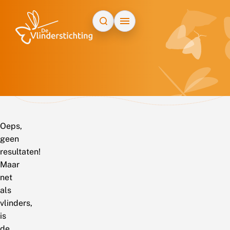
Doorgaan naar inhoud
Oeps,
geen
resultaten!
Maar
net
als
vlinders,
is
de