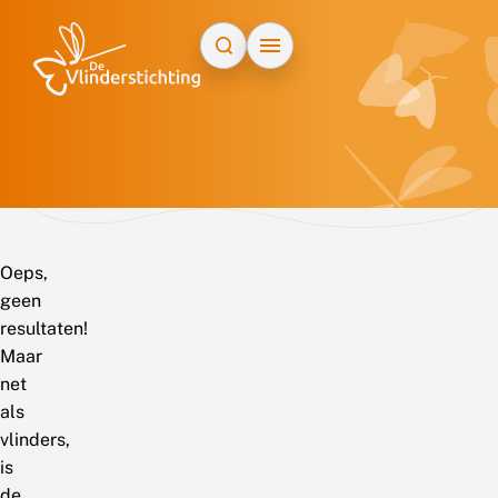
Doorgaan naar inhoud
Oeps,
geen
resultaten!
Maar
net
als
vlinders,
is
de