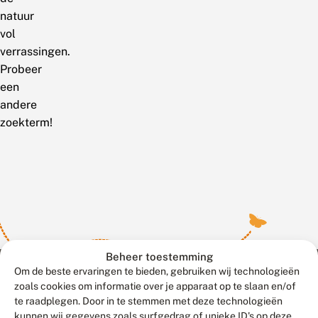
natuur
vol
verrassingen.
Probeer
een
andere
zoekterm!
Beheer toestemming
Om de beste ervaringen te bieden, gebruiken wij technologieën
zoals cookies om informatie over je apparaat op te slaan en/of
te raadplegen. Door in te stemmen met deze technologieën
Meld waarnemingen
© 2026 Vlinderstichting
kunnen wij gegevens zoals surfgedrag of unieke ID's op deze