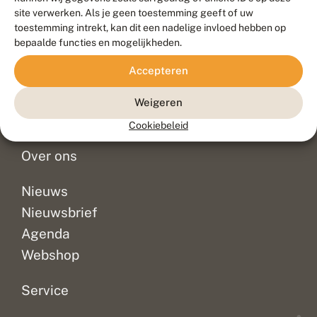
Duurzaam ontwikkeld door
Go2People
, ontworpen door
site verwerken. Als je geen toestemming geeft of uw
Blue Field Agency
toestemming intrekt, kan dit een nadelige invloed hebben op
Privacy
bepaalde functies en mogelijkheden.
Contact
Disclaimer
Accepteren
Sitemap
Veelgestelde vragen
Waarnemingen
Weigeren
Doneer
Cookiebeleid
Over ons
Nieuws
Nieuwsbrief
Agenda
Webshop
Service