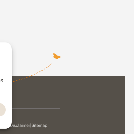
ng
ivacy
|
Disclaimer
|
Sitemap