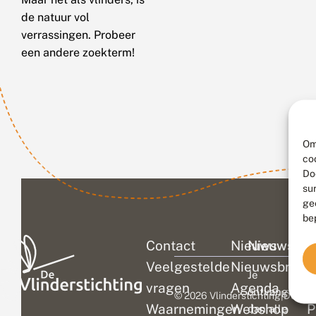
de natuur vol
verrassingen. Probeer
een andere zoekterm!
Om
co
Do
su
ge
be
Contact
Nieuws
Nieuwsbri
C
Veelgestelde
Nieuwsbrief
D
Je
vragen
Agenda
V
ontvangt
© 2026 Vlinderstichting
|
Duurza
Waarnemingen
Webshop
P
dan alle