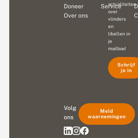
actualiteiten
Doneer
Service
D
over
Over ons
C
vlinders
en
libellen in
je
mailbox!
Schrijf
je in
Volg
Meld
ons
waarnemingen