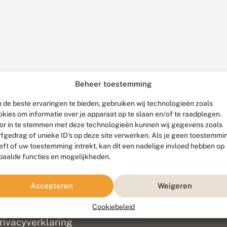
Beheer toestemming
 de beste ervaringen te bieden, gebruiken wij technologieën zoals
okies om informatie over je apparaat op te slaan en/of te raadplegen.
or in te stemmen met deze technologieën kunnen wij gegevens zoals
rfgedrag of unieke ID's op deze site verwerken. Als je geen toestemmi
eft of uw toestemming intrekt, kan dit een nadelige invloed hebben op
paalde functies en mogelijkheden.
ef
olofon
Accepteren
Weigeren
isclaimer
erantwoording
Cookiebeleid
am ontwikkeld door
Go2People
, ontworpen door
Blue Field Agency
|
Pr
rivacyverklaring