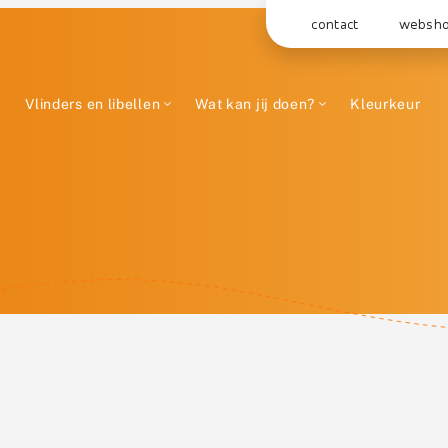
contact
websh
Vlinders en libellen
Wat kan jij doen?
Kleurkeur