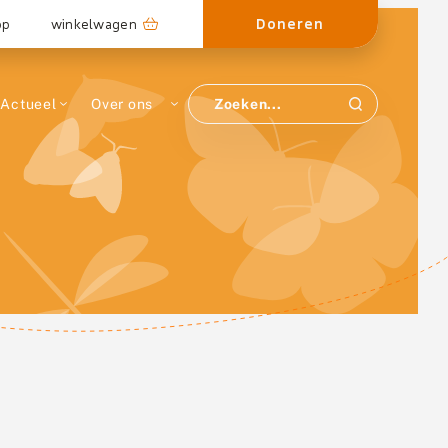
Doneren
op
winkelwagen
Actueel
Over ons