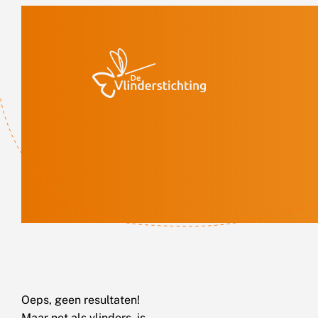
Doorgaan naar inhoud
Oeps, geen resultaten!
Maar net als vlinders, is