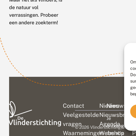
de natuur vol
verrassingen. Probeer
een andere zoekterm!
Om
co
Do
su
ge
be
Contact
Nieuws
Nieuwsbri
C
Veelgestelde
Nieuwsbrief
D
Je
vragen
Agenda
V
ontvangt
© 2026 Vlinderstichting
|
Duurza
Waarnemingen
Webshop
P
dan alle