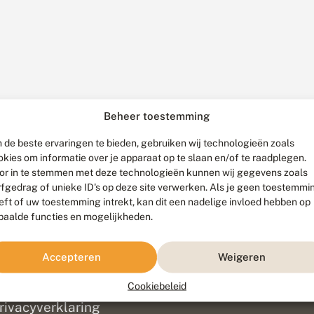
Beheer toestemming
 de beste ervaringen te bieden, gebruiken wij technologieën zoals
okies om informatie over je apparaat op te slaan en/of te raadplegen.
or in te stemmen met deze technologieën kunnen wij gegevens zoals
rfgedrag of unieke ID's op deze site verwerken. Als je geen toestemmi
eft of uw toestemming intrekt, kan dit een nadelige invloed hebben op
paalde functies en mogelijkheden.
ef
olofon
Accepteren
Weigeren
isclaimer
erantwoording
Cookiebeleid
am ontwikkeld door
Go2People
, ontworpen door
Blue Field Agency
|
Pr
rivacyverklaring