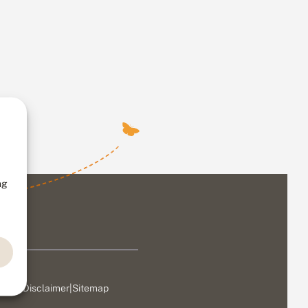
ng
ivacy
|
Disclaimer
|
Sitemap