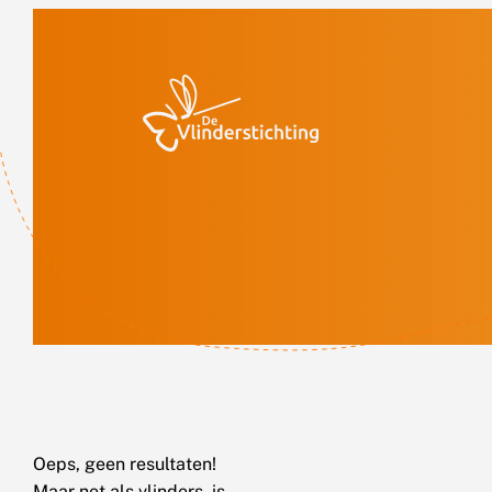
Doorgaan naar inhoud
Oeps, geen resultaten!
Maar net als vlinders, is