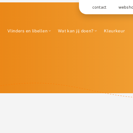
contact
websh
Vlinders en libellen
Wat kan jij doen?
Kleurkeur