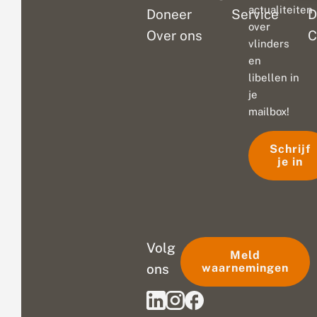
actualiteiten
Doneer
Service
D
over
Over ons
C
vlinders
en
libellen in
je
mailbox!
Schrijf
je in
Volg
Meld
ons
waarnemingen