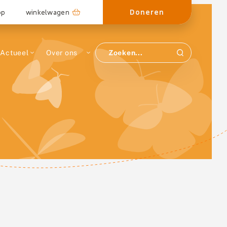
Doneren
op
winkelwagen
Actueel
Over ons