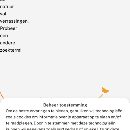
natuur
vol
verrassingen.
Probeer
een
andere
zoekterm!
Beheer toestemming
Om de beste ervaringen te bieden, gebruiken wij technologieën
zoals cookies om informatie over je apparaat op te slaan en/of
te raadplegen. Door in te stemmen met deze technologieën
Meld waarnemingen
© 2026 Vlinderstichting
kunnen wij gegevens zoals surfgedrag of unieke ID's op deze