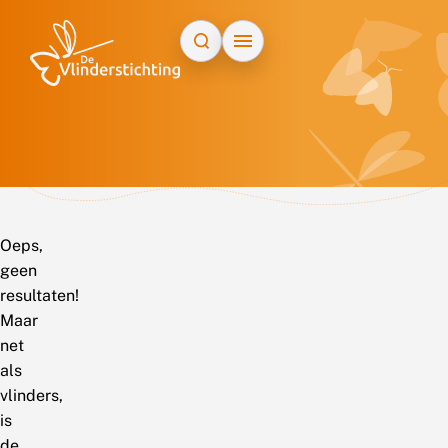
Doorgaan naar inhoud
Oeps,
geen
resultaten!
Maar
net
als
vlinders,
is
de