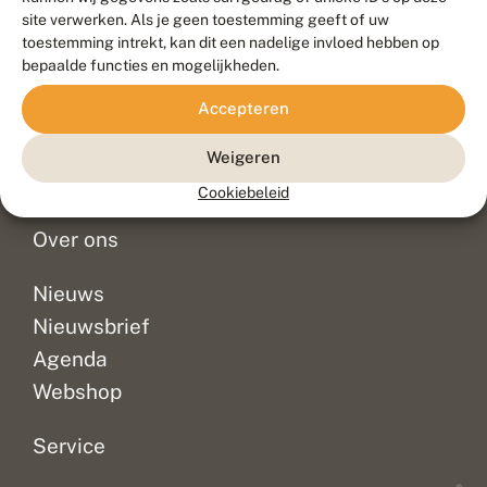
Duurzaam ontwikkeld door
Go2People
, ontworpen door
site verwerken. Als je geen toestemming geeft of uw
Blue Field Agency
toestemming intrekt, kan dit een nadelige invloed hebben op
Privacy
bepaalde functies en mogelijkheden.
Contact
Disclaimer
Accepteren
Sitemap
Veelgestelde vragen
Waarnemingen
Weigeren
Doneer
Cookiebeleid
Over ons
Nieuws
Nieuwsbrief
Agenda
Webshop
Service