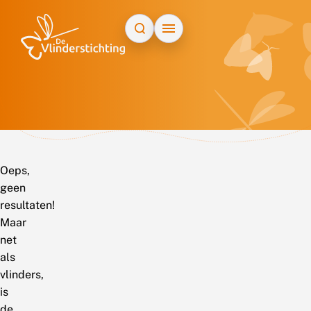
Doorgaan naar inhoud
Oeps,
geen
resultaten!
Maar
net
als
vlinders,
is
de