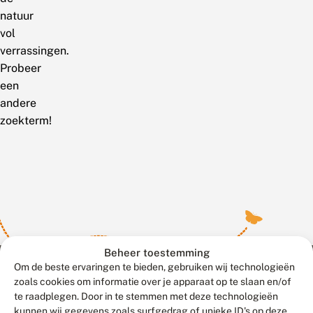
natuur
vol
verrassingen.
Probeer
een
andere
zoekterm!
Beheer toestemming
Om de beste ervaringen te bieden, gebruiken wij technologieën
zoals cookies om informatie over je apparaat op te slaan en/of
te raadplegen. Door in te stemmen met deze technologieën
Meld waarnemingen
© 2026 Vlinderstichting
kunnen wij gegevens zoals surfgedrag of unieke ID's op deze