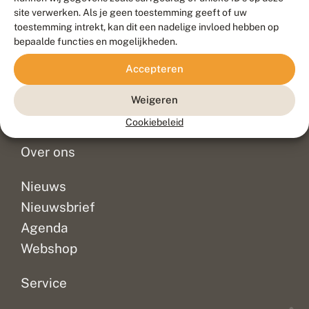
Duurzaam ontwikkeld door
Go2People
, ontworpen door
site verwerken. Als je geen toestemming geeft of uw
Blue Field Agency
toestemming intrekt, kan dit een nadelige invloed hebben op
Privacy
bepaalde functies en mogelijkheden.
Contact
Disclaimer
Accepteren
Sitemap
Veelgestelde vragen
Waarnemingen
Weigeren
Doneer
Cookiebeleid
Over ons
Nieuws
Nieuwsbrief
Agenda
Webshop
Service