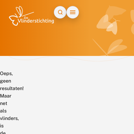
Doorgaan naar inhoud
Oeps,
geen
resultaten!
Maar
net
als
vlinders,
is
de