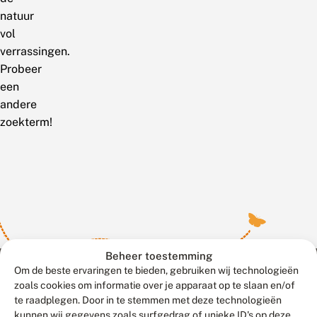
natuur
vol
verrassingen.
Probeer
een
andere
zoekterm!
Beheer toestemming
Om de beste ervaringen te bieden, gebruiken wij technologieën
zoals cookies om informatie over je apparaat op te slaan en/of
te raadplegen. Door in te stemmen met deze technologieën
Meld waarnemingen
© 2026 Vlinderstichting
kunnen wij gegevens zoals surfgedrag of unieke ID's op deze