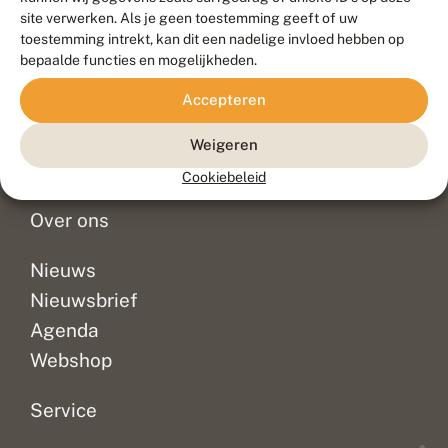
Duurzaam ontwikkeld door
Go2People
, ontworpen door
site verwerken. Als je geen toestemming geeft of uw
Blue Field Agency
toestemming intrekt, kan dit een nadelige invloed hebben op
Privacy
bepaalde functies en mogelijkheden.
Contact
Disclaimer
Accepteren
Sitemap
Veelgestelde vragen
Waarnemingen
Weigeren
Doneer
Cookiebeleid
Over ons
Nieuws
Nieuwsbrief
Agenda
Webshop
Service