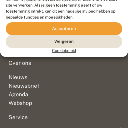
Duurzaam ontwikkeld door
Go2People
, ontworpen door
site verwerken. Als je geen toestemming geeft of uw
Blue Field Agency
toestemming intrekt, kan dit een nadelige invloed hebben op
Privacy
bepaalde functies en mogelijkheden.
Contact
Disclaimer
Accepteren
Sitemap
Veelgestelde vragen
Waarnemingen
Weigeren
Doneer
Cookiebeleid
Over ons
Nieuws
Nieuwsbrief
Agenda
Webshop
Service