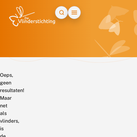
Doorgaan naar inhoud
Oeps,
geen
resultaten!
Maar
net
als
vlinders,
is
de