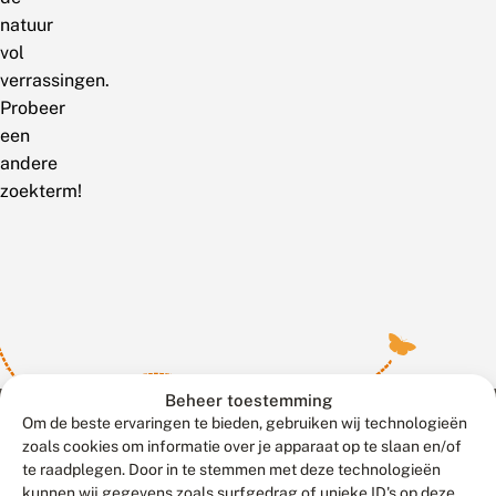
natuur
vol
verrassingen.
Probeer
een
andere
zoekterm!
Beheer toestemming
Om de beste ervaringen te bieden, gebruiken wij technologieën
zoals cookies om informatie over je apparaat op te slaan en/of
te raadplegen. Door in te stemmen met deze technologieën
Meld waarnemingen
© 2026 Vlinderstichting
kunnen wij gegevens zoals surfgedrag of unieke ID's op deze