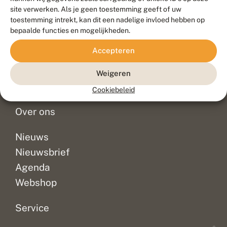
Duurzaam ontwikkeld door
Go2People
, ontworpen door
site verwerken. Als je geen toestemming geeft of uw
Blue Field Agency
toestemming intrekt, kan dit een nadelige invloed hebben op
Privacy
bepaalde functies en mogelijkheden.
Contact
Disclaimer
Accepteren
Sitemap
Veelgestelde vragen
Waarnemingen
Weigeren
Doneer
Cookiebeleid
Over ons
Nieuws
Nieuwsbrief
Agenda
Webshop
Service