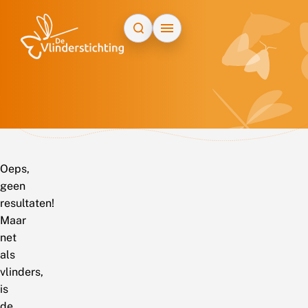
Doorgaan naar inhoud
Oeps,
geen
resultaten!
Maar
net
als
vlinders,
is
de