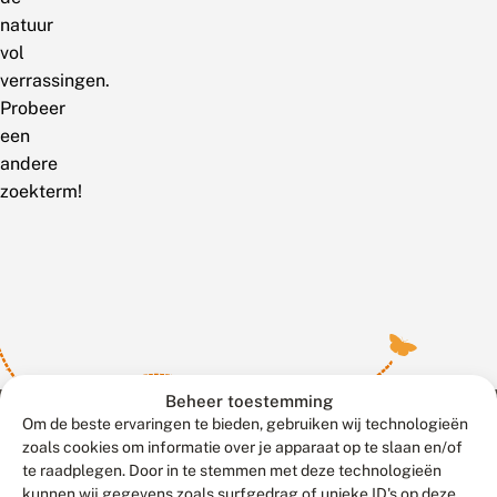
natuur
vol
verrassingen.
Probeer
een
andere
zoekterm!
Beheer toestemming
Om de beste ervaringen te bieden, gebruiken wij technologieën
zoals cookies om informatie over je apparaat op te slaan en/of
te raadplegen. Door in te stemmen met deze technologieën
Meld waarnemingen
© 2026 Vlinderstichting
kunnen wij gegevens zoals surfgedrag of unieke ID's op deze