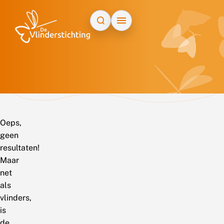
Doorgaan naar inhoud
Oeps,
geen
resultaten!
Maar
net
als
vlinders,
is
de