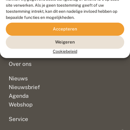
Duurzaam ontwikkeld door
Go2People
, ontworpen door
site verwerken. Als je geen toestemming geeft of uw
Blue Field Agency
toestemming intrekt, kan dit een nadelige invloed hebben op
Privacy
bepaalde functies en mogelijkheden.
Contact
Disclaimer
Accepteren
Sitemap
Veelgestelde vragen
Waarnemingen
Weigeren
Doneer
Cookiebeleid
Over ons
Nieuws
Nieuwsbrief
Agenda
Webshop
Service