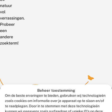
natuur
vol
verrassingen.
Probeer
een
andere
zoekterm!
Beheer toestemming
Om de beste ervaringen te bieden, gebruiken wij technologieën
zoals cookies om informatie over je apparaat op te slaan en/of
te raadplegen. Door in te stemmen met deze technologieën
Meld waarnemingen
© 2026 Vlinderstichting
kunnen wij gegevens zoals surfgedrag of unieke ID's op deze