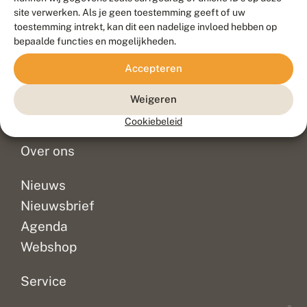
Duurzaam ontwikkeld door
Go2People
, ontworpen door
site verwerken. Als je geen toestemming geeft of uw
Blue Field Agency
toestemming intrekt, kan dit een nadelige invloed hebben op
Privacy
bepaalde functies en mogelijkheden.
Contact
Disclaimer
Accepteren
Sitemap
Veelgestelde vragen
Waarnemingen
Weigeren
Doneer
Cookiebeleid
Over ons
Nieuws
Nieuwsbrief
Agenda
Webshop
Service