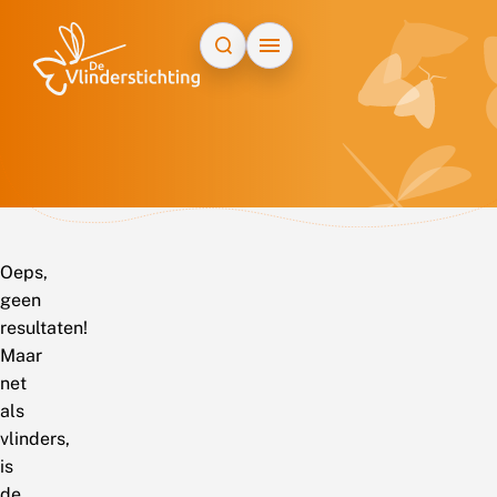
Doorgaan naar inhoud
Oeps,
geen
resultaten!
Maar
net
als
vlinders,
is
de