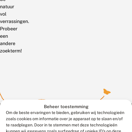
natuur
vol
verrassingen.
Probeer
een
andere
zoekterm!
Beheer toestemming
Om de beste ervaringen te bieden, gebruiken wij technologieën
zoals cookies om informatie over je apparaat op te slaan en/of
te raadplegen. Door in te stemmen met deze technologieën
Meld waarnemingen
© 2026 Vlinderstichting
kunnen wij gegevens zoals surfgedrag of unieke ID's op deze