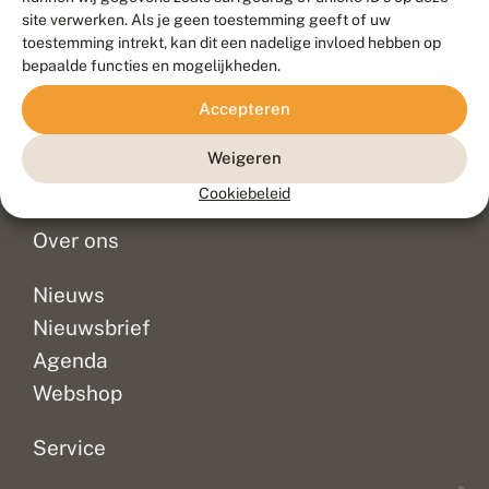
Duurzaam ontwikkeld door
Go2People
, ontworpen door
site verwerken. Als je geen toestemming geeft of uw
Blue Field Agency
toestemming intrekt, kan dit een nadelige invloed hebben op
Privacy
bepaalde functies en mogelijkheden.
Contact
Disclaimer
Accepteren
Sitemap
Veelgestelde vragen
Waarnemingen
Weigeren
Doneer
Cookiebeleid
Over ons
Nieuws
Nieuwsbrief
Agenda
Webshop
Service