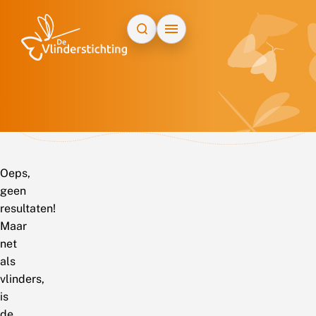
Doorgaan naar inhoud
Oeps,
geen
resultaten!
Maar
net
als
vlinders,
is
de