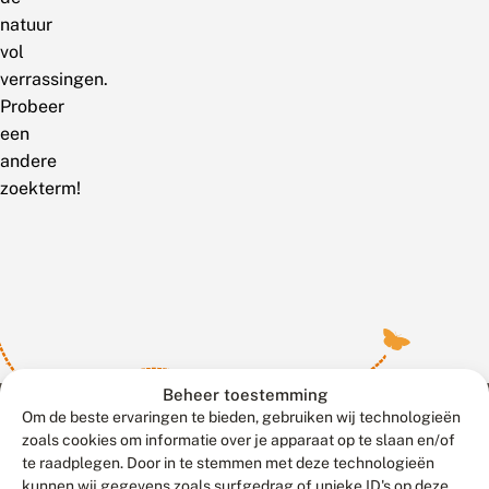
natuur
vol
verrassingen.
Probeer
een
andere
zoekterm!
Beheer toestemming
Om de beste ervaringen te bieden, gebruiken wij technologieën
zoals cookies om informatie over je apparaat op te slaan en/of
te raadplegen. Door in te stemmen met deze technologieën
Meld waarnemingen
© 2026 Vlinderstichting
kunnen wij gegevens zoals surfgedrag of unieke ID's op deze