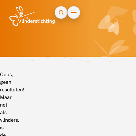
Doorgaan naar inhoud
Oeps,
geen
resultaten!
Maar
net
als
vlinders,
is
de