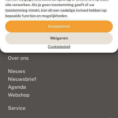
Duurzaam ontwikkeld door
Go2People
, ontworpen door
site verwerken. Als je geen toestemming geeft of uw
Blue Field Agency
toestemming intrekt, kan dit een nadelige invloed hebben op
Privacy
bepaalde functies en mogelijkheden.
Contact
Disclaimer
Accepteren
Sitemap
Veelgestelde vragen
Waarnemingen
Weigeren
Doneer
Cookiebeleid
Over ons
Nieuws
Nieuwsbrief
Agenda
Webshop
Service