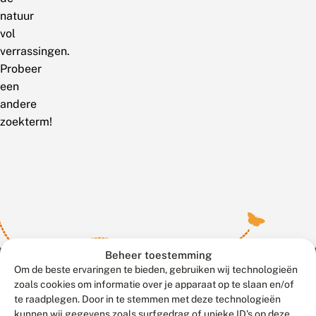
natuur
vol
verrassingen.
Probeer
een
andere
zoekterm!
Beheer toestemming
Om de beste ervaringen te bieden, gebruiken wij technologieën
zoals cookies om informatie over je apparaat op te slaan en/of
te raadplegen. Door in te stemmen met deze technologieën
Meld waarnemingen
© 2026 Vlinderstichting
kunnen wij gegevens zoals surfgedrag of unieke ID's op deze