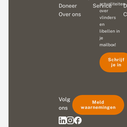
actualiteiten
Doneer
Service
D
over
Over ons
C
vlinders
en
libellen in
je
mailbox!
Schrijf
je in
Volg
Meld
ons
waarnemingen