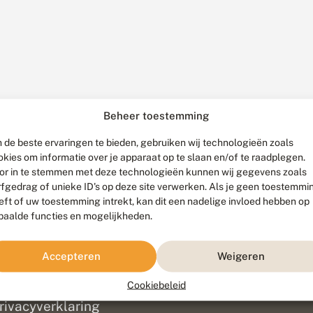
Beheer toestemming
 de beste ervaringen te bieden, gebruiken wij technologieën zoals
okies om informatie over je apparaat op te slaan en/of te raadplegen.
or in te stemmen met deze technologieën kunnen wij gegevens zoals
rfgedrag of unieke ID's op deze site verwerken. Als je geen toestemmi
eft of uw toestemming intrekt, kan dit een nadelige invloed hebben op
paalde functies en mogelijkheden.
ef
olofon
Accepteren
Weigeren
isclaimer
erantwoording
Cookiebeleid
am ontwikkeld door
Go2People
, ontworpen door
Blue Field Agency
|
Pr
rivacyverklaring