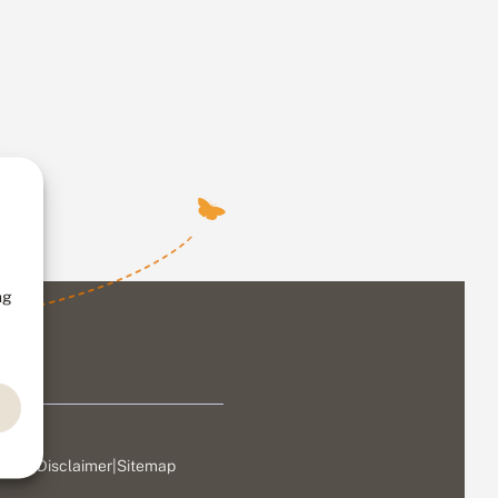
ng
ivacy
|
Disclaimer
|
Sitemap