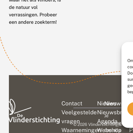
de natuur vol
verrassingen. Probeer
een andere zoekterm!
Om
co
Do
su
ge
be
Contact
Nieuws
Nieuwsbri
C
Veelgestelde
Nieuwsbrief
D
Je
vragen
Agenda
V
ontvangt
© 2026 Vlinderstichting
|
Duurza
Waarnemingen
Webshop
P
dan alle