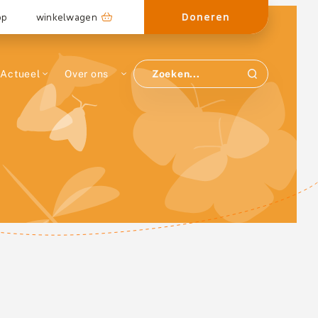
Doneren
op
winkelwagen
Actueel
Over ons