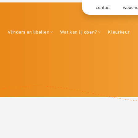
contact
websh
Vlinders en libellen
Wat kan jij doen?
Kleurkeur