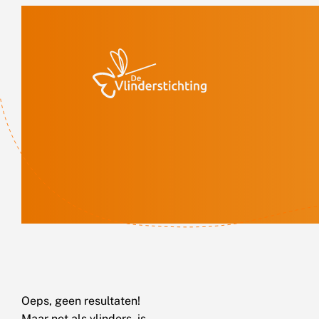
Doorgaan naar inhoud
Oeps, geen resultaten!
Maar net als vlinders, is