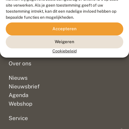
Duurzaam ontwikkeld door
Go2People
, ontworpen door
site verwerken. Als je geen toestemming geeft of uw
Blue Field Agency
toestemming intrekt, kan dit een nadelige invloed hebben op
Privacy
bepaalde functies en mogelijkheden.
Contact
Disclaimer
Accepteren
Sitemap
Veelgestelde vragen
Waarnemingen
Weigeren
Doneer
Cookiebeleid
Over ons
Nieuws
Nieuwsbrief
Agenda
Webshop
Service