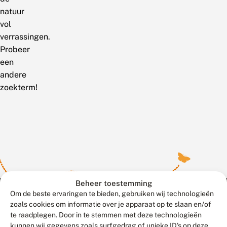
natuur
vol
verrassingen.
Probeer
een
andere
zoekterm!
Beheer toestemming
Om de beste ervaringen te bieden, gebruiken wij technologieën
zoals cookies om informatie over je apparaat op te slaan en/of
te raadplegen. Door in te stemmen met deze technologieën
Meld waarnemingen
© 2026 Vlinderstichting
kunnen wij gegevens zoals surfgedrag of unieke ID's op deze