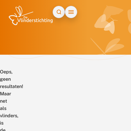
Doorgaan naar inhoud
Oeps,
geen
resultaten!
Maar
net
als
vlinders,
is
de