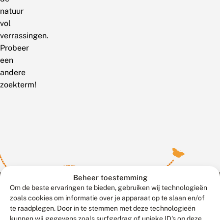
natuur
vol
verrassingen.
Probeer
een
andere
zoekterm!
Beheer toestemming
Om de beste ervaringen te bieden, gebruiken wij technologieën
zoals cookies om informatie over je apparaat op te slaan en/of
te raadplegen. Door in te stemmen met deze technologieën
Meld waarnemingen
© 2026 Vlinderstichting
kunnen wij gegevens zoals surfgedrag of unieke ID's op deze