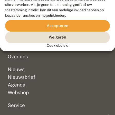
Duurzaam ontwikkeld door
Go2People
, ontworpen door
site verwerken. Als je geen toestemming geeft of uw
Blue Field Agency
toestemming intrekt, kan dit een nadelige invloed hebben op
Privacy
bepaalde functies en mogelijkheden.
Contact
Disclaimer
Accepteren
Sitemap
Veelgestelde vragen
Waarnemingen
Weigeren
Doneer
Cookiebeleid
Over ons
Nieuws
Nieuwsbrief
Agenda
Webshop
Service