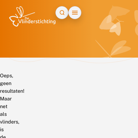
Doorgaan naar inhoud
Oeps,
geen
resultaten!
Maar
net
als
vlinders,
is
de