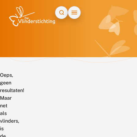
Doorgaan naar inhoud
Oeps,
geen
resultaten!
Maar
net
als
vlinders,
is
de