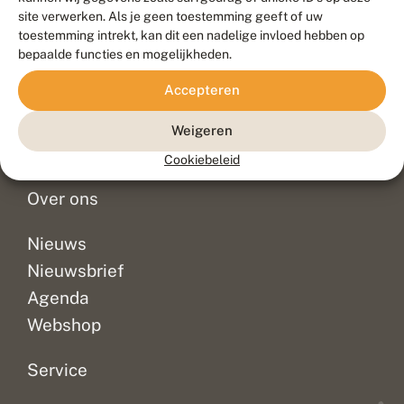
Duurzaam ontwikkeld door
Go2People
, ontworpen door
site verwerken. Als je geen toestemming geeft of uw
Blue Field Agency
toestemming intrekt, kan dit een nadelige invloed hebben op
Privacy
bepaalde functies en mogelijkheden.
Contact
Disclaimer
Accepteren
Sitemap
Veelgestelde vragen
Waarnemingen
Weigeren
Doneer
Cookiebeleid
Over ons
Nieuws
Nieuwsbrief
Agenda
Webshop
Service