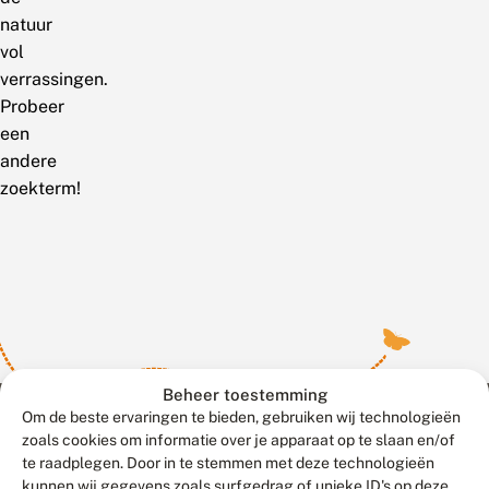
natuur
vol
verrassingen.
Probeer
een
andere
zoekterm!
Beheer toestemming
Om de beste ervaringen te bieden, gebruiken wij technologieën
zoals cookies om informatie over je apparaat op te slaan en/of
te raadplegen. Door in te stemmen met deze technologieën
Meld waarnemingen
© 2026 Vlinderstichting
kunnen wij gegevens zoals surfgedrag of unieke ID's op deze