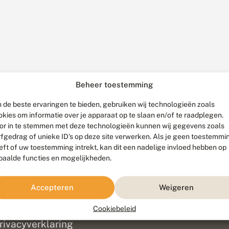
Beheer toestemming
 de beste ervaringen te bieden, gebruiken wij technologieën zoals
okies om informatie over je apparaat op te slaan en/of te raadplegen.
or in te stemmen met deze technologieën kunnen wij gegevens zoals
rfgedrag of unieke ID's op deze site verwerken. Als je geen toestemmi
eft of uw toestemming intrekt, kan dit een nadelige invloed hebben op
paalde functies en mogelijkheden.
ef
olofon
Accepteren
Weigeren
isclaimer
erantwoording
Cookiebeleid
am ontwikkeld door
Go2People
, ontworpen door
Blue Field Agency
|
Pr
rivacyverklaring