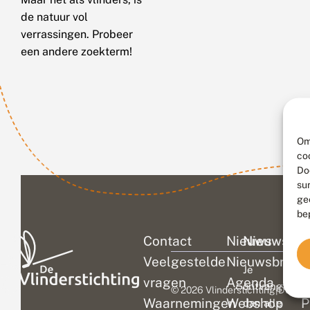
de natuur vol
verrassingen. Probeer
een andere zoekterm!
Om
co
Do
su
ge
be
Contact
Nieuws
Nieuwsbri
C
Veelgestelde
Nieuwsbrief
D
Je
vragen
Agenda
V
ontvangt
© 2026 Vlinderstichting
|
Duurza
Waarnemingen
Webshop
P
dan alle