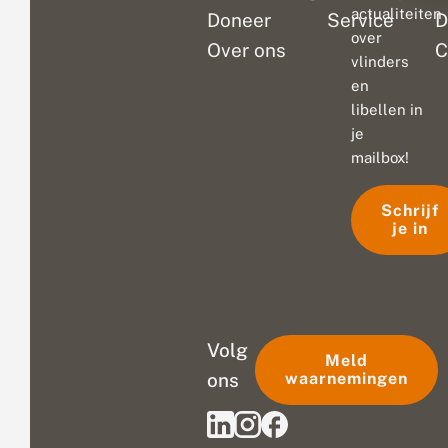
actualiteiten
Doneer
Service
D
over
Over ons
C
vlinders
en
libellen in
je
mailbox!
Schrijf
je in
Volg
Meld
ons
waarnemingen