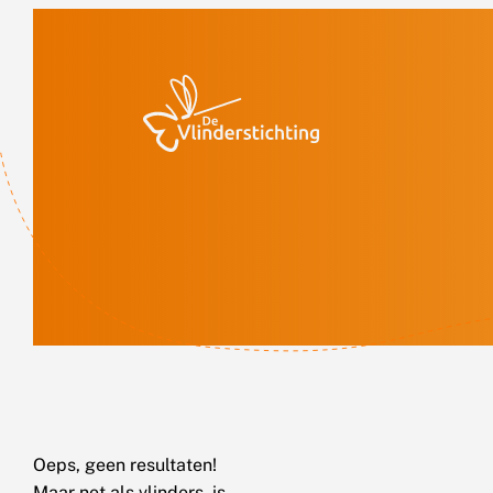
Doorgaan naar inhoud
Oeps, geen resultaten!
Maar net als vlinders, is