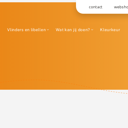
contact
websh
Vlinders en libellen
Wat kan jij doen?
Kleurkeur