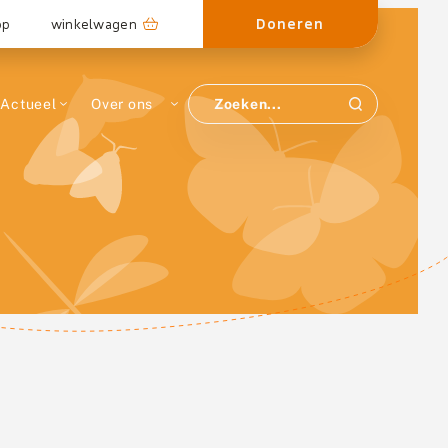
Doneren
op
winkelwagen
Actueel
Over ons