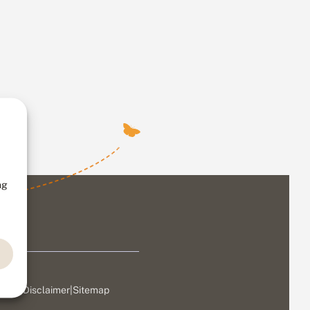
ng
ivacy
|
Disclaimer
|
Sitemap