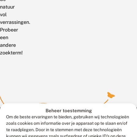
natuur
vol
verrassingen.
Probeer
een
andere
zoekterm!
Beheer toestemming
Om de beste ervaringen te bieden, gebruiken wij technologieën
zoals cookies om informatie over je apparaat op te slaan en/of
te raadplegen. Door in te stemmen met deze technologieën
Meld waarnemingen
© 2026 Vlinderstichting
kunnen wij gegevens zoals surfgedrag of unieke ID's op deze