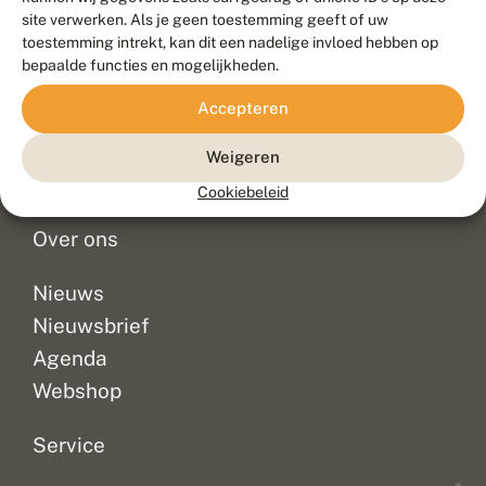
Duurzaam ontwikkeld door
Go2People
, ontworpen door
site verwerken. Als je geen toestemming geeft of uw
Blue Field Agency
toestemming intrekt, kan dit een nadelige invloed hebben op
Privacy
bepaalde functies en mogelijkheden.
Contact
Disclaimer
Accepteren
Sitemap
Veelgestelde vragen
Waarnemingen
Weigeren
Doneer
Cookiebeleid
Over ons
Nieuws
Nieuwsbrief
Agenda
Webshop
Service