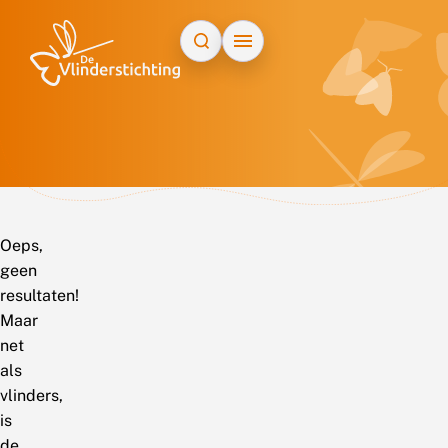
Doorgaan naar inhoud
Oeps,
geen
resultaten!
Maar
net
als
vlinders,
is
de