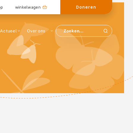
Doneren
op
winkelwagen
Actueel
Over ons