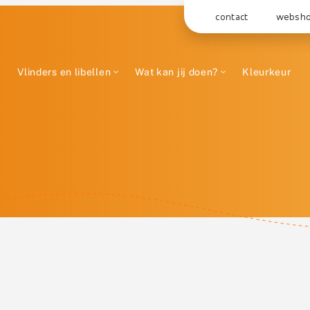
contact
websh
Vlinders en libellen
Wat kan jij doen?
Kleurkeur