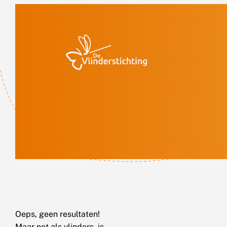
Doorgaan naar inhoud
Oeps, geen resultaten!
Maar net als vlinders, is