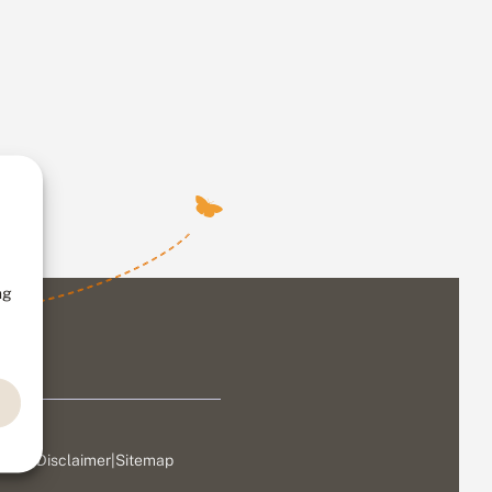
ng
ivacy
|
Disclaimer
|
Sitemap