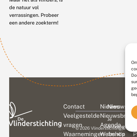
de natuur vol
verrassingen. Probeer
een andere zoekterm!
Om
co
Do
su
ge
be
Contact
Nieuws
Nieuwsbri
C
Veelgestelde
Nieuwsbrief
D
Je
vragen
Agenda
V
ontvangt
© 2026 Vlinderstichting
|
Duurza
Waarnemingen
Webshop
P
dan alle