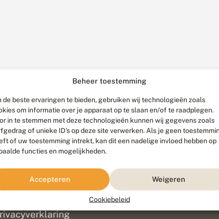
Beheer toestemming
 de beste ervaringen te bieden, gebruiken wij technologieën zoals
okies om informatie over je apparaat op te slaan en/of te raadplegen.
or in te stemmen met deze technologieën kunnen wij gegevens zoals
rfgedrag of unieke ID's op deze site verwerken. Als je geen toestemmi
eft of uw toestemming intrekt, kan dit een nadelige invloed hebben op
paalde functies en mogelijkheden.
ef
olofon
Accepteren
Weigeren
isclaimer
erantwoording
Cookiebeleid
am ontwikkeld door
Go2People
, ontworpen door
Blue Field Agency
|
Pr
rivacyverklaring