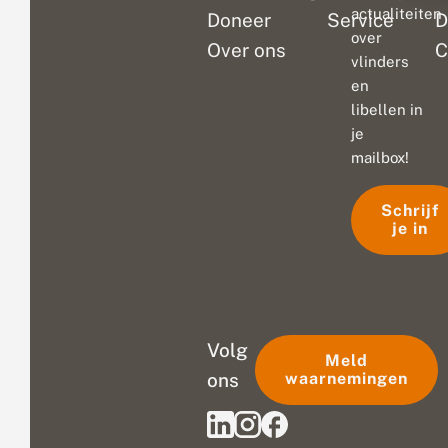
actualiteiten
Doneer
Service
D
over
Over ons
C
vlinders
en
libellen in
je
mailbox!
Schrijf
je in
Volg
Meld
ons
waarnemingen