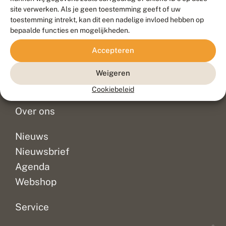
Duurzaam ontwikkeld door
Go2People
, ontworpen door
site verwerken. Als je geen toestemming geeft of uw
Blue Field Agency
toestemming intrekt, kan dit een nadelige invloed hebben op
Privacy
bepaalde functies en mogelijkheden.
Contact
Disclaimer
Accepteren
Sitemap
Veelgestelde vragen
Waarnemingen
Weigeren
Doneer
Cookiebeleid
Over ons
Nieuws
Nieuwsbrief
Agenda
Webshop
Service