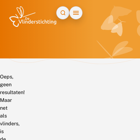
Doorgaan naar inhoud
Oeps,
geen
resultaten!
Maar
net
als
vlinders,
is
de