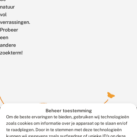
natuur
vol
verrassingen.
Probeer
een
andere
zoekterm!
Beheer toestemming
Om de beste ervaringen te bieden, gebruiken wij technologieën
zoals cookies om informatie over je apparaat op te slaan en/of
te raadplegen. Door in te stemmen met deze technologieën
Meld waarnemingen
© 2026 Vlinderstichting
kunnen wij gegevens zoals surfgedrag of unieke ID's op deze