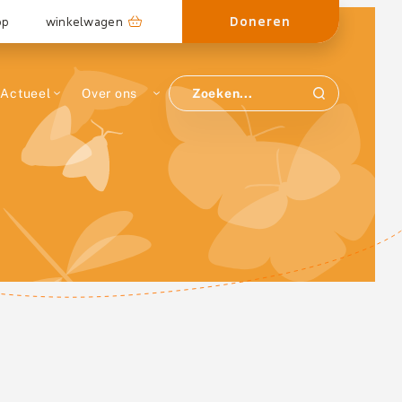
Doneren
op
winkelwagen
Actueel
Over ons