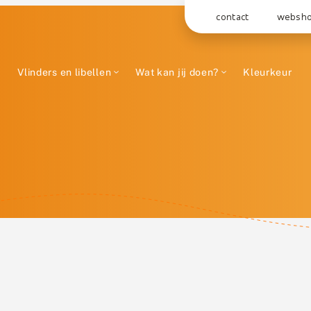
contact
websh
Vlinders en libellen
Wat kan jij doen?
Kleurkeur