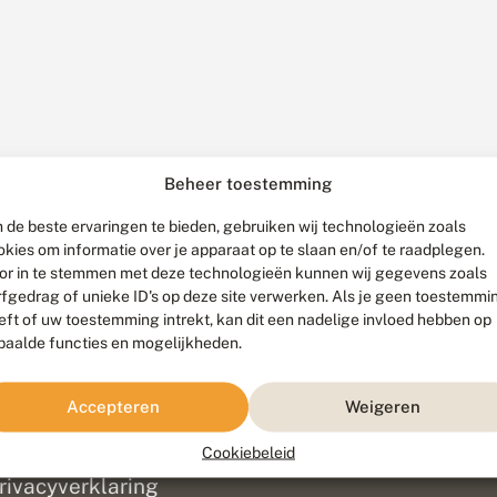
Beheer toestemming
 de beste ervaringen te bieden, gebruiken wij technologieën zoals
okies om informatie over je apparaat op te slaan en/of te raadplegen.
or in te stemmen met deze technologieën kunnen wij gegevens zoals
rfgedrag of unieke ID's op deze site verwerken. Als je geen toestemmi
eft of uw toestemming intrekt, kan dit een nadelige invloed hebben op
paalde functies en mogelijkheden.
ef
olofon
Accepteren
Weigeren
isclaimer
erantwoording
Cookiebeleid
am ontwikkeld door
Go2People
, ontworpen door
Blue Field Agency
|
Pr
rivacyverklaring