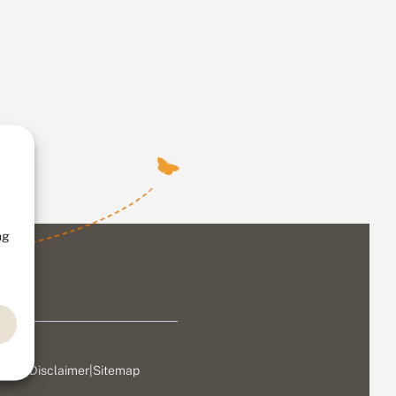
ng
ivacy
|
Disclaimer
|
Sitemap