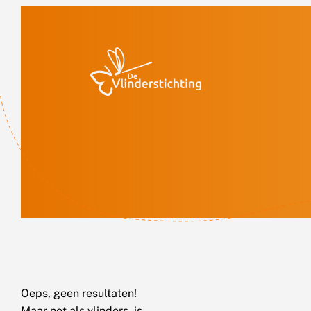
Doorgaan naar inhoud
Oeps, geen resultaten!
Maar net als vlinders, is