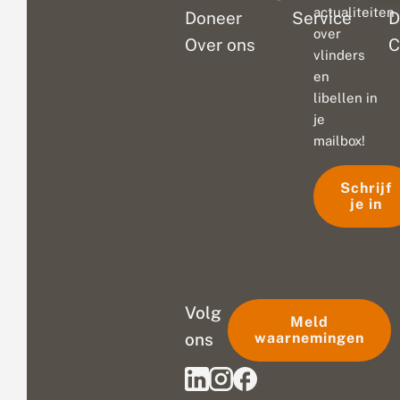
actualiteiten
Doneer
Service
D
over
Over ons
C
vlinders
en
libellen in
je
mailbox!
Schrijf
je in
Volg
Meld
ons
waarnemingen