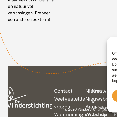
de natuur vol
verrassingen. Probeer
een andere zoekterm!
Om
co
Do
su
ge
be
Contact
Nieuws
Nieuwsbri
C
Veelgestelde
Nieuwsbrief
D
Je
vragen
Agenda
V
ontvangt
© 2026 Vlinderstichting
|
Duurza
Waarnemingen
Webshop
P
dan alle