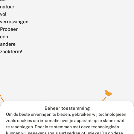
natuur
vol
verrassingen.
Probeer
een
andere
zoekterm!
Beheer toestemming
Om de beste ervaringen te bieden, gebruiken wij technologieën
zoals cookies om informatie over je apparaat op te slaan en/of
te raadplegen. Door in te stemmen met deze technologieën
Meld waarnemingen
© 2026 Vlinderstichting
kunnen wij gegevens zoals surfgedrag of unieke ID's op deze