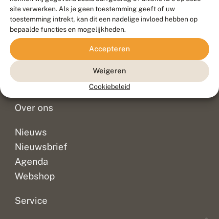
Duurzaam ontwikkeld door
Go2People
, ontworpen door
site verwerken. Als je geen toestemming geeft of uw
Blue Field Agency
toestemming intrekt, kan dit een nadelige invloed hebben op
Privacy
bepaalde functies en mogelijkheden.
Contact
Disclaimer
Accepteren
Sitemap
Veelgestelde vragen
Waarnemingen
Weigeren
Doneer
Cookiebeleid
Over ons
Nieuws
Nieuwsbrief
Agenda
Webshop
Service