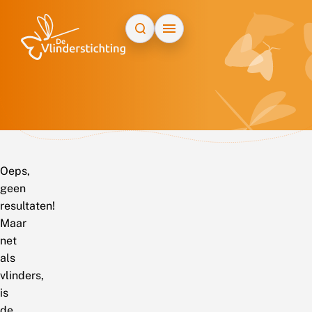
Doorgaan naar inhoud
Oeps,
geen
resultaten!
Maar
net
als
vlinders,
is
de