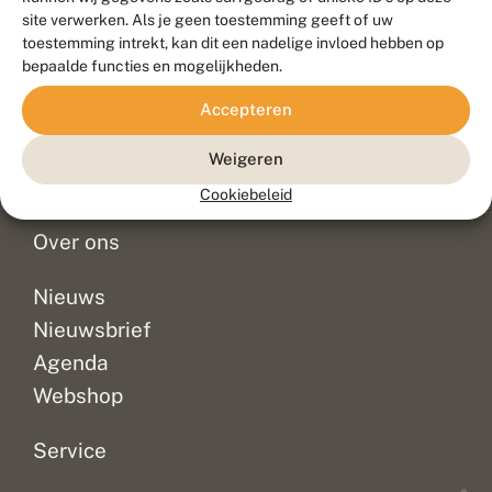
Duurzaam ontwikkeld door
Go2People
, ontworpen door
site verwerken. Als je geen toestemming geeft of uw
Blue Field Agency
toestemming intrekt, kan dit een nadelige invloed hebben op
Privacy
bepaalde functies en mogelijkheden.
Contact
Disclaimer
Accepteren
Sitemap
Veelgestelde vragen
Waarnemingen
Weigeren
Doneer
Cookiebeleid
Over ons
Nieuws
Nieuwsbrief
Agenda
Webshop
Service