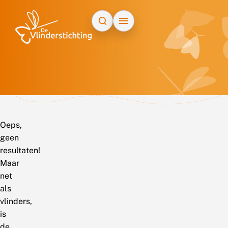
Doorgaan naar inhoud
Oeps,
geen
resultaten!
Maar
net
als
vlinders,
is
de