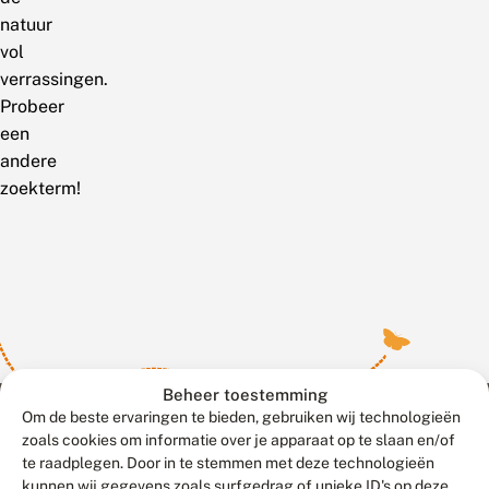
natuur
vol
verrassingen.
Probeer
een
andere
zoekterm!
Beheer toestemming
Om de beste ervaringen te bieden, gebruiken wij technologieën
zoals cookies om informatie over je apparaat op te slaan en/of
te raadplegen. Door in te stemmen met deze technologieën
Meld waarnemingen
© 2026 Vlinderstichting
kunnen wij gegevens zoals surfgedrag of unieke ID's op deze