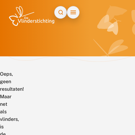
Doorgaan naar inhoud
Oeps,
geen
resultaten!
Maar
net
als
vlinders,
is
de