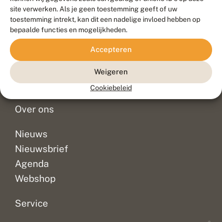
Duurzaam ontwikkeld door
Go2People
, ontworpen door
site verwerken. Als je geen toestemming geeft of uw
Blue Field Agency
toestemming intrekt, kan dit een nadelige invloed hebben op
Privacy
bepaalde functies en mogelijkheden.
Contact
Disclaimer
Accepteren
Sitemap
Veelgestelde vragen
Waarnemingen
Weigeren
Doneer
Cookiebeleid
Over ons
Nieuws
Nieuwsbrief
Agenda
Webshop
Service