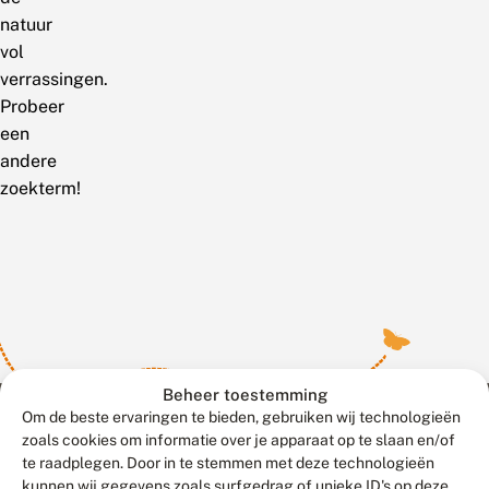
natuur
vol
verrassingen.
Probeer
een
andere
zoekterm!
Beheer toestemming
Om de beste ervaringen te bieden, gebruiken wij technologieën
zoals cookies om informatie over je apparaat op te slaan en/of
te raadplegen. Door in te stemmen met deze technologieën
Meld waarnemingen
© 2026 Vlinderstichting
kunnen wij gegevens zoals surfgedrag of unieke ID's op deze