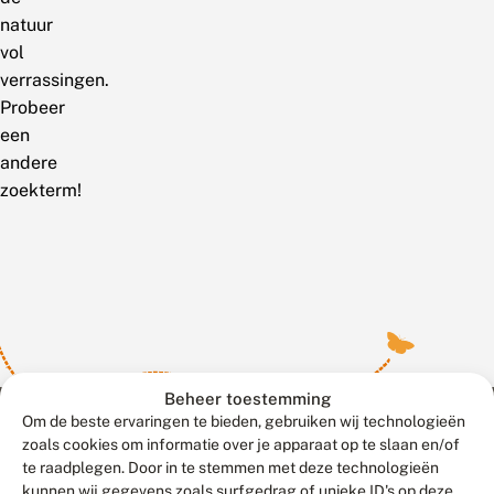
natuur
vol
verrassingen.
Probeer
een
andere
zoekterm!
Beheer toestemming
Om de beste ervaringen te bieden, gebruiken wij technologieën
zoals cookies om informatie over je apparaat op te slaan en/of
te raadplegen. Door in te stemmen met deze technologieën
Meld waarnemingen
© 2026 Vlinderstichting
kunnen wij gegevens zoals surfgedrag of unieke ID's op deze