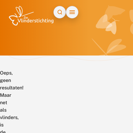
Doorgaan naar inhoud
Oeps,
geen
resultaten!
Maar
net
als
vlinders,
is
de