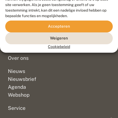
Duurzaam ontwikkeld door
Go2People
, ontworpen door
site verwerken. Als je geen toestemming geeft of uw
Blue Field Agency
toestemming intrekt, kan dit een nadelige invloed hebben op
Privacy
bepaalde functies en mogelijkheden.
Contact
Disclaimer
Accepteren
Sitemap
Veelgestelde vragen
Waarnemingen
Weigeren
Doneer
Cookiebeleid
Over ons
Nieuws
Nieuwsbrief
Agenda
Webshop
Service