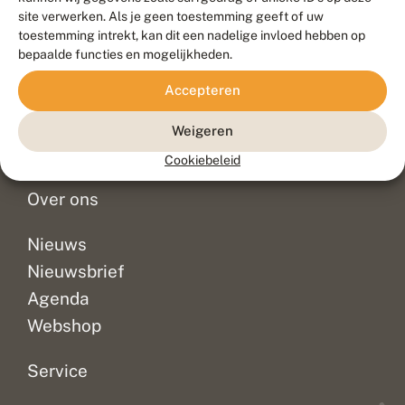
Duurzaam ontwikkeld door
Go2People
, ontworpen door
site verwerken. Als je geen toestemming geeft of uw
Blue Field Agency
toestemming intrekt, kan dit een nadelige invloed hebben op
Privacy
bepaalde functies en mogelijkheden.
Contact
Disclaimer
Accepteren
Sitemap
Veelgestelde vragen
Waarnemingen
Weigeren
Doneer
Cookiebeleid
Over ons
Nieuws
Nieuwsbrief
Agenda
Webshop
Service