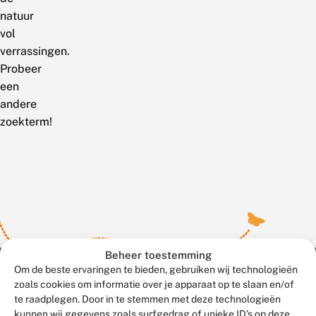
natuur
vol
verrassingen.
Probeer
een
andere
zoekterm!
Beheer toestemming
Om de beste ervaringen te bieden, gebruiken wij technologieën
zoals cookies om informatie over je apparaat op te slaan en/of
te raadplegen. Door in te stemmen met deze technologieën
Meld waarnemingen
© 2026 Vlinderstichting
kunnen wij gegevens zoals surfgedrag of unieke ID's op deze