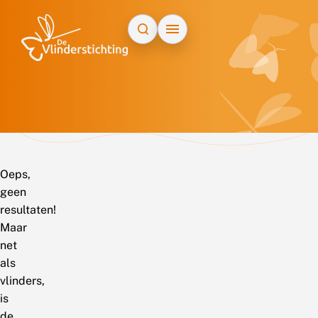
Doorgaan naar inhoud
Oeps,
geen
resultaten!
Maar
net
als
vlinders,
is
de