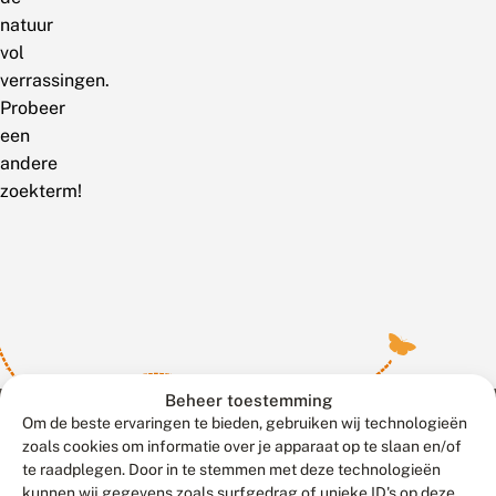
natuur
vol
verrassingen.
Probeer
een
andere
zoekterm!
Beheer toestemming
Om de beste ervaringen te bieden, gebruiken wij technologieën
zoals cookies om informatie over je apparaat op te slaan en/of
te raadplegen. Door in te stemmen met deze technologieën
Meld waarnemingen
© 2026 Vlinderstichting
kunnen wij gegevens zoals surfgedrag of unieke ID's op deze