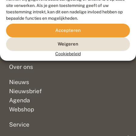
Duurzaam ontwikkeld door
Go2People
, ontworpen door
site verwerken. Als je geen toestemming geeft of uw
Blue Field Agency
toestemming intrekt, kan dit een nadelige invloed hebben op
Privacy
bepaalde functies en mogelijkheden.
Contact
Disclaimer
Accepteren
Sitemap
Veelgestelde vragen
Waarnemingen
Weigeren
Doneer
Cookiebeleid
Over ons
Nieuws
Nieuwsbrief
Agenda
Webshop
Service