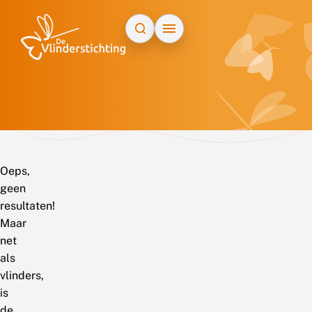
Doorgaan naar inhoud
Oeps,
geen
resultaten!
Maar
net
als
vlinders,
is
de