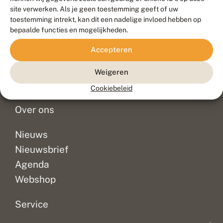
Duurzaam ontwikkeld door
Go2People
, ontworpen door
site verwerken. Als je geen toestemming geeft of uw
Blue Field Agency
toestemming intrekt, kan dit een nadelige invloed hebben op
Privacy
bepaalde functies en mogelijkheden.
Contact
Disclaimer
Accepteren
Sitemap
Veelgestelde vragen
Waarnemingen
Weigeren
Doneer
Cookiebeleid
Over ons
Nieuws
Nieuwsbrief
Agenda
Webshop
Service