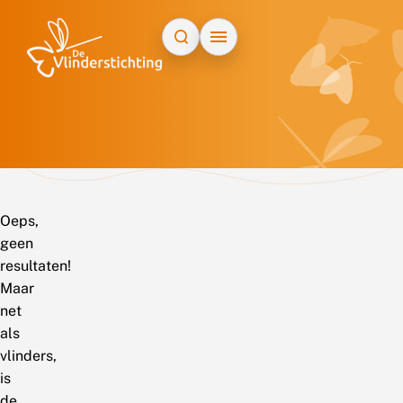
Doorgaan naar inhoud
Oeps,
geen
resultaten!
Maar
net
als
vlinders,
is
de