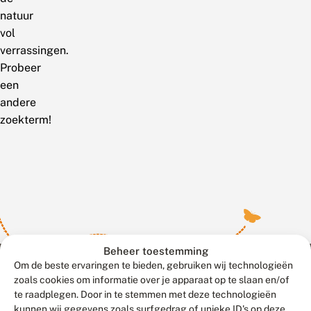
natuur
vol
verrassingen.
Probeer
een
andere
zoekterm!
Beheer toestemming
Om de beste ervaringen te bieden, gebruiken wij technologieën
zoals cookies om informatie over je apparaat op te slaan en/of
te raadplegen. Door in te stemmen met deze technologieën
Meld waarnemingen
© 2026 Vlinderstichting
kunnen wij gegevens zoals surfgedrag of unieke ID's op deze