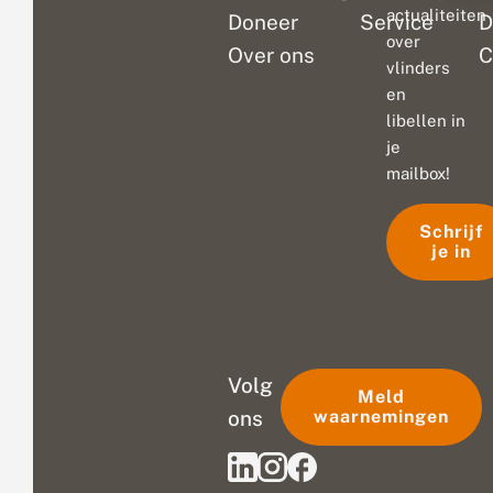
actualiteiten
Doneer
Service
D
over
Over ons
C
vlinders
en
libellen in
je
mailbox!
Schrijf
je in
Volg
Meld
ons
waarnemingen