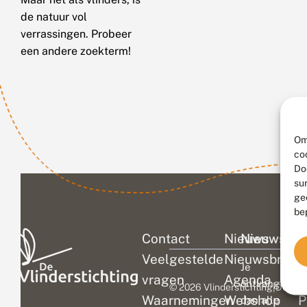
de natuur vol
verrassingen. Probeer
een andere zoekterm!
Om
co
Do
su
ge
be
Contact
Nieuws
Nieuwsbri
C
Veelgestelde
Nieuwsbrief
D
Je
vragen
Agenda
V
ontvangt
© 2026 Vlinderstichting
|
Duurza
Waarnemingen
Webshop
P
dan alle