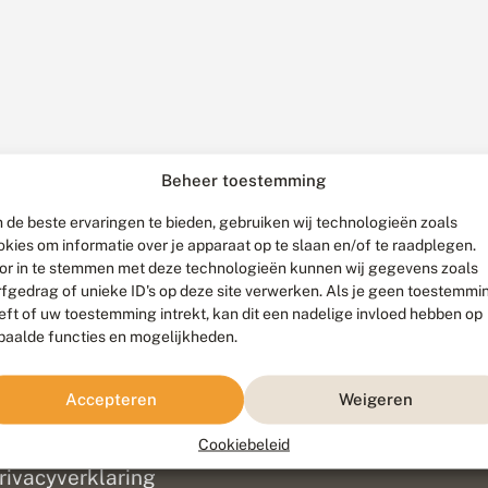
Beheer toestemming
 de beste ervaringen te bieden, gebruiken wij technologieën zoals
okies om informatie over je apparaat op te slaan en/of te raadplegen.
or in te stemmen met deze technologieën kunnen wij gegevens zoals
rfgedrag of unieke ID's op deze site verwerken. Als je geen toestemmi
eft of uw toestemming intrekt, kan dit een nadelige invloed hebben op
paalde functies en mogelijkheden.
ef
olofon
Accepteren
Weigeren
isclaimer
erantwoording
Cookiebeleid
am ontwikkeld door
Go2People
, ontworpen door
Blue Field Agency
|
Pr
rivacyverklaring