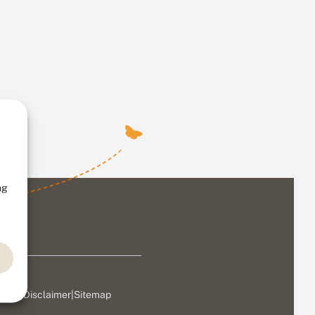
ng
ivacy
|
Disclaimer
|
Sitemap