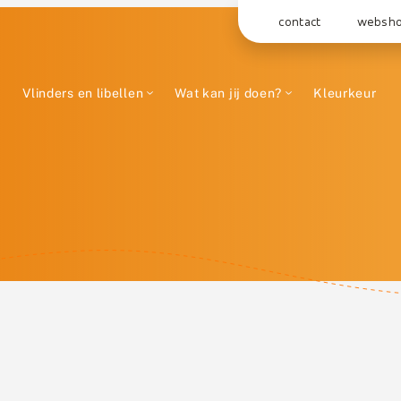
contact
websh
Vlinders en libellen
Wat kan jij doen?
Kleurkeur