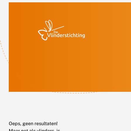
Doorgaan naar inhoud
Oeps, geen resultaten!
Maar net als vlinders, is