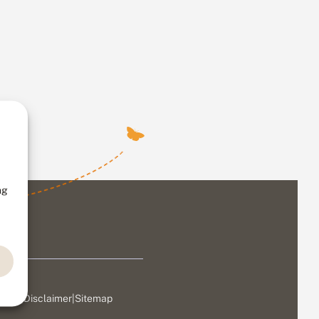
ng
ivacy
|
Disclaimer
|
Sitemap