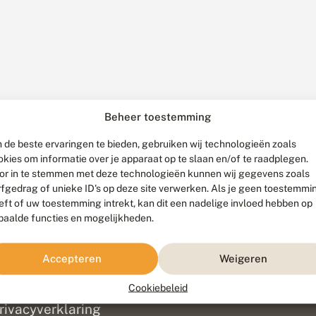
Beheer toestemming
 de beste ervaringen te bieden, gebruiken wij technologieën zoals
okies om informatie over je apparaat op te slaan en/of te raadplegen.
or in te stemmen met deze technologieën kunnen wij gegevens zoals
rfgedrag of unieke ID's op deze site verwerken. Als je geen toestemmi
eft of uw toestemming intrekt, kan dit een nadelige invloed hebben op
paalde functies en mogelijkheden.
ef
olofon
Accepteren
Weigeren
isclaimer
erantwoording
Cookiebeleid
am ontwikkeld door
Go2People
, ontworpen door
Blue Field Agency
|
Pr
rivacyverklaring