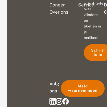
actualiteiten
Doneer
Service
D
over
Over ons
C
vlinders
en
libellen in
je
mailbox!
Schrijf
je in
Volg
Meld
ons
waarnemingen