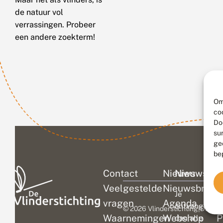
de natuur vol
verrassingen. Probeer
een andere zoekterm!
Om
co
Do
su
ge
be
Contact
Nieuws
Nieuwsbri
C
Veelgestelde
Nieuwsbrief
D
Je
vragen
Agenda
V
ontvangt
© 2026 Vlinderstichting
|
Duurza
Waarnemingen
Webshop
P
dan alle