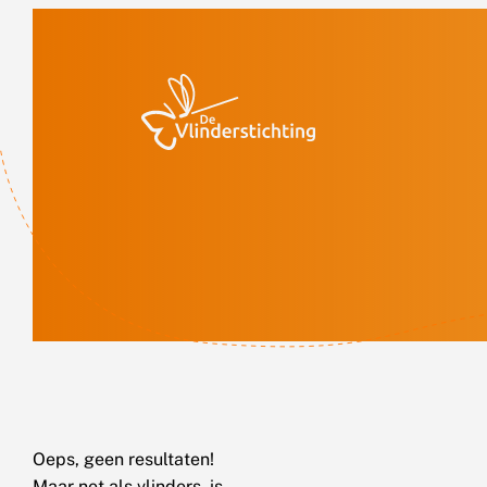
Doorgaan naar inhoud
Oeps, geen resultaten!
Maar net als vlinders, is