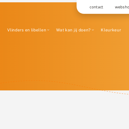
contact
websh
Vlinders en libellen
Wat kan jij doen?
Kleurkeur