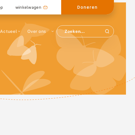
Doneren
op
winkelwagen
Actueel
Over ons