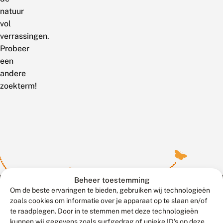
natuur
vol
verrassingen.
Probeer
een
andere
zoekterm!
Beheer toestemming
Om de beste ervaringen te bieden, gebruiken wij technologieën
zoals cookies om informatie over je apparaat op te slaan en/of
te raadplegen. Door in te stemmen met deze technologieën
Meld waarnemingen
© 2026 Vlinderstichting
kunnen wij gegevens zoals surfgedrag of unieke ID's op deze