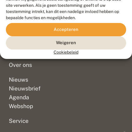
Duurzaam ontwikkeld door
Go2People
, ontworpen door
site verwerken. Als je geen toestemming geeft of uw
Blue Field Agency
toestemming intrekt, kan dit een nadelige invloed hebben op
Privacy
bepaalde functies en mogelijkheden.
Contact
Disclaimer
Accepteren
Sitemap
Veelgestelde vragen
Waarnemingen
Weigeren
Doneer
Cookiebeleid
Over ons
Nieuws
Nieuwsbrief
Agenda
Webshop
Service