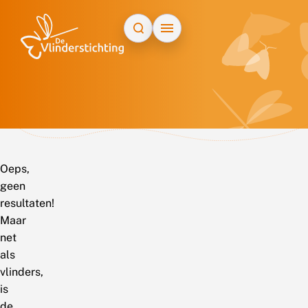
Doorgaan naar inhoud
Oeps,
geen
resultaten!
Maar
net
als
vlinders,
is
de