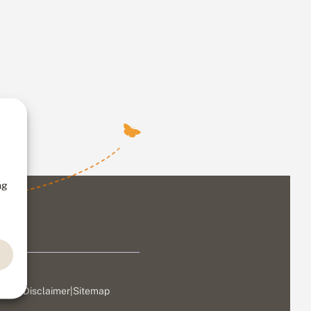
ng
ivacy
|
Disclaimer
|
Sitemap