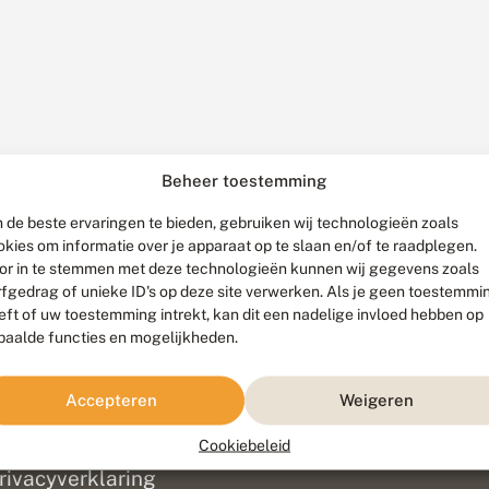
Beheer toestemming
 de beste ervaringen te bieden, gebruiken wij technologieën zoals
okies om informatie over je apparaat op te slaan en/of te raadplegen.
or in te stemmen met deze technologieën kunnen wij gegevens zoals
rfgedrag of unieke ID's op deze site verwerken. Als je geen toestemmi
eft of uw toestemming intrekt, kan dit een nadelige invloed hebben op
paalde functies en mogelijkheden.
ef
olofon
Accepteren
Weigeren
isclaimer
erantwoording
Cookiebeleid
am ontwikkeld door
Go2People
, ontworpen door
Blue Field Agency
|
Pr
rivacyverklaring