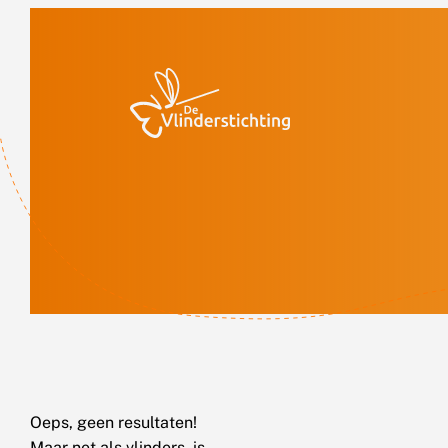
Doorgaan naar inhoud
Oeps, geen resultaten!
Maar net als vlinders, is