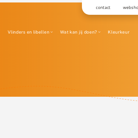
contact
websh
Vlinders en libellen
Wat kan jij doen?
Kleurkeur