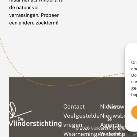
de natuur vol
verrassingen. Probeer
een andere zoekterm!
Om
co
Do
su
ge
be
Contact
Nieuws
Nieuwsbri
C
Veelgestelde
Nieuwsbrief
D
Je
vragen
Agenda
V
ontvangt
© 2026 Vlinderstichting
|
Duurza
Waarnemingen
Webshop
P
dan alle