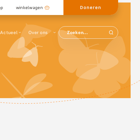
Doneren
op
winkelwagen
Actueel
Over ons