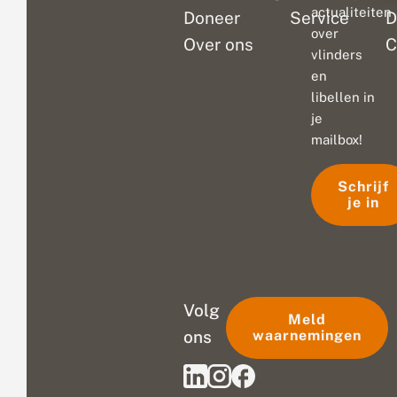
actualiteiten
Doneer
Service
D
over
Over ons
C
vlinders
en
libellen in
je
mailbox!
Schrijf
je in
Volg
Meld
ons
waarnemingen