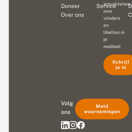
actualiteiten
Doneer
Service
D
over
Over ons
C
vlinders
en
libellen in
je
mailbox!
Schrijf
je in
Volg
Meld
ons
waarnemingen