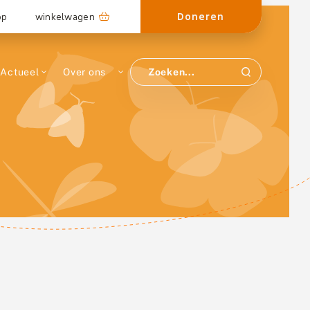
Doneren
op
winkelwagen
Actueel
Over ons