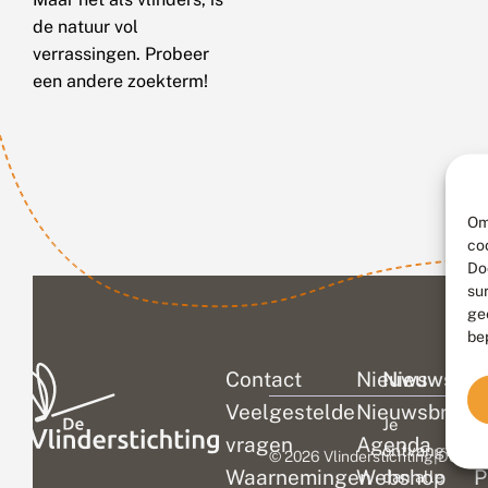
de natuur vol
verrassingen. Probeer
een andere zoekterm!
Om
co
Do
su
ge
be
Contact
Nieuws
Nieuwsbri
C
Veelgestelde
Nieuwsbrief
D
Je
vragen
Agenda
V
ontvangt
© 2026 Vlinderstichting
|
Duurza
Waarnemingen
Webshop
P
dan alle