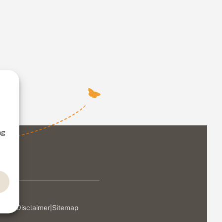
ng
ivacy
|
Disclaimer
|
Sitemap