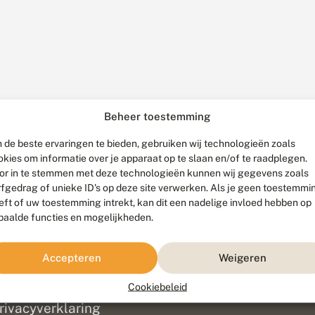
Beheer toestemming
 de beste ervaringen te bieden, gebruiken wij technologieën zoals
okies om informatie over je apparaat op te slaan en/of te raadplegen.
or in te stemmen met deze technologieën kunnen wij gegevens zoals
rfgedrag of unieke ID's op deze site verwerken. Als je geen toestemmi
eft of uw toestemming intrekt, kan dit een nadelige invloed hebben op
paalde functies en mogelijkheden.
ef
olofon
Accepteren
Weigeren
isclaimer
erantwoording
Cookiebeleid
am ontwikkeld door
Go2People
, ontworpen door
Blue Field Agency
|
Pr
rivacyverklaring