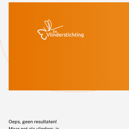
Doorgaan naar inhoud
Oeps, geen resultaten!
Maar net als vlinders, is