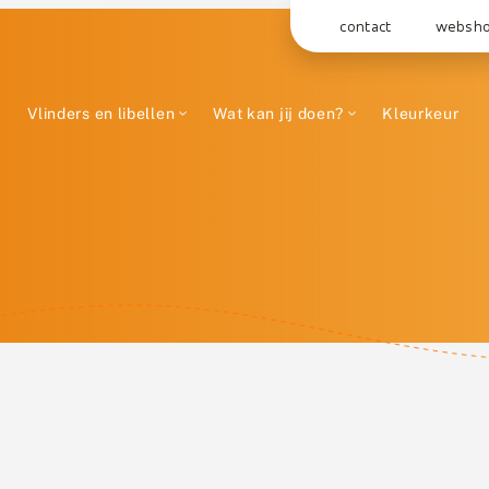
contact
websh
Vlinders en libellen
Wat kan jij doen?
Kleurkeur