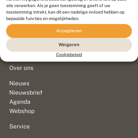
Duurzaam ontwikkeld door
Go2People
, ontworpen door
site verwerken. Als je geen toestemming geeft of uw
Blue Field Agency
toestemming intrekt, kan dit een nadelige invloed hebben op
Privacy
bepaalde functies en mogelijkheden.
Contact
Disclaimer
Accepteren
Sitemap
Veelgestelde vragen
Waarnemingen
Weigeren
Doneer
Cookiebeleid
Over ons
Nieuws
Nieuwsbrief
Agenda
Webshop
Service