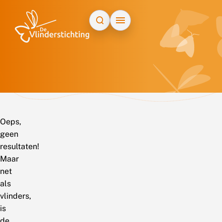
Doorgaan naar inhoud
Oeps,
geen
resultaten!
Maar
net
als
vlinders,
is
de