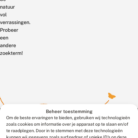
natuur
vol
verrassingen.
Probeer
een
andere
zoekterm!
Beheer toestemming
Om de beste ervaringen te bieden, gebruiken wij technologieën
zoals cookies om informatie over je apparaat op te slaan en/of
te raadplegen. Door in te stemmen met deze technologieën
Meld waarnemingen
© 2026 Vlinderstichting
kunnen wij gegevens zoals surfgedrag of unieke ID's op deze