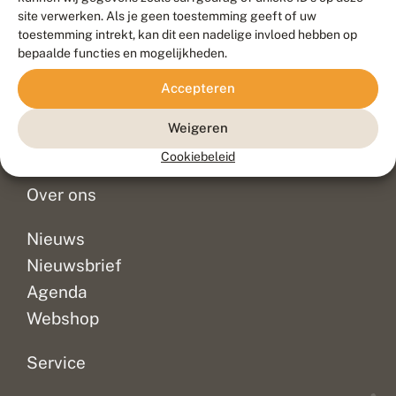
Duurzaam ontwikkeld door
Go2People
, ontworpen door
site verwerken. Als je geen toestemming geeft of uw
Blue Field Agency
toestemming intrekt, kan dit een nadelige invloed hebben op
Privacy
bepaalde functies en mogelijkheden.
Contact
Disclaimer
Accepteren
Sitemap
Veelgestelde vragen
Waarnemingen
Weigeren
Doneer
Cookiebeleid
Over ons
Nieuws
Nieuwsbrief
Agenda
Webshop
Service