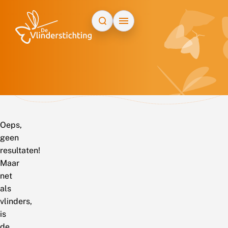
Doorgaan naar inhoud
Oeps,
geen
resultaten!
Maar
net
als
vlinders,
is
de