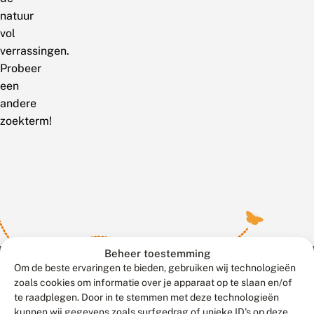
natuur
vol
verrassingen.
Probeer
een
andere
zoekterm!
Beheer toestemming
Om de beste ervaringen te bieden, gebruiken wij technologieën
zoals cookies om informatie over je apparaat op te slaan en/of
te raadplegen. Door in te stemmen met deze technologieën
Meld waarnemingen
© 2026 Vlinderstichting
kunnen wij gegevens zoals surfgedrag of unieke ID's op deze